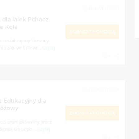
31/12/2019 23:59
dla lalek Pchacz
e Koła
ZOBACZ PROMOCJĘ
k został zaprojektowany
nta zabawek drewn...
Czytaj
3
31/12/2019 23:59
 Edukacyjny dla
 Różowy
ZOBACZ PROMOCJĘ
ieci zaprojektowany przez
awek dla dzieci ...
Czytaj
2