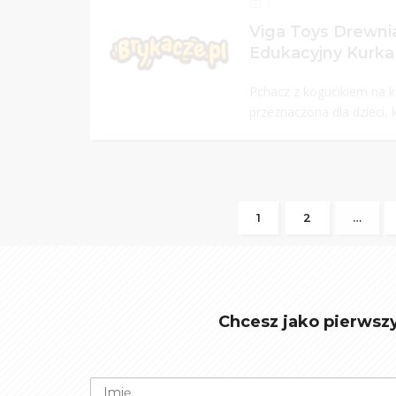
1
Viga Toys Drewni
Edukacyjny Kurka
Pchacz z kogucikiem na ki
przeznaczona dla dzieci, k
1
2
…
Chcesz jako pierwsz