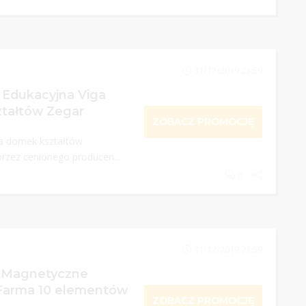
31/12/2019 23:59
Edukacyjna Viga
tałtów Zegar
ZOBACZ PROMOCJĘ
a domek kształtów
rzez cenionego producen...
0
31/12/2019 23:59
i Magnetyczne
 Farma 10 elementów
ZOBACZ PROMOCJĘ