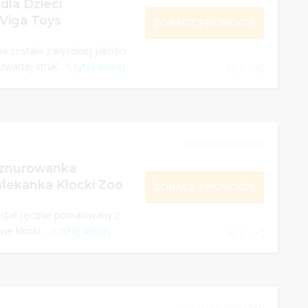
dla Dzieci
Viga Toys
ZOBACZ PROMOCJĘ
a została z wysokiej jakości
wartej struk...
Czytaj więcej
1
31/12/2019 23:59
Sznurowanka
lekanka Klocki Zoo
ZOBACZ PROMOCJĘ
stał ręcznie pomalowany z
we klocki ...
Czytaj więcej
2