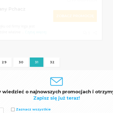
31/12/2019 23:59
any Pchacz
ZOBACZ PROMOCJĘ
jku od firmy Viga jest
tóre właśnie ...
Czytaj więcej
3
29
30
31
32
y wiedzieć o najnowszych promocjach i otrzym
Zapisz się już teraz!
Zaznacz wszystkie