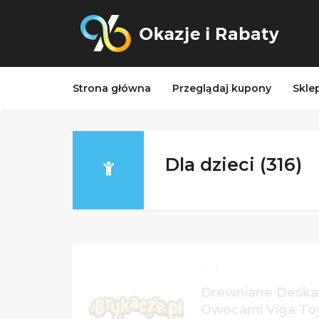
Strona główna
Przeglądaj kupony
Skle
Dla dzieci (316)
1
Drewniane Deska 
Owocami Viga To