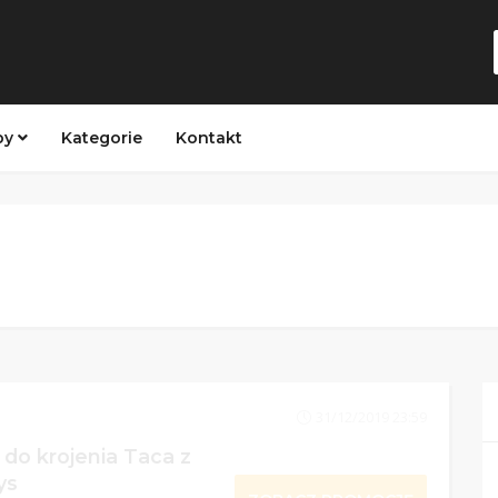
py
Kategorie
Kontakt
31/12/2019 23:59
do krojenia Taca z
ys