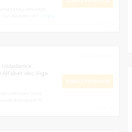
ZOBACZ PROMOCJĘ
enia na tacy cenionego
oys dla dzieci od 1...
Czytaj
8
31/12/2019 23:59
a Układanka
i Alfabet abc Viga
ZOBACZ PROMOCJĘ
 zaprojektowane przez
awek drewnianych fir...
4