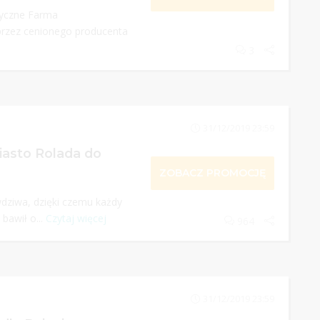
tyczne Farma
przez cenionego producenta
3
31/12/2019 23:59
iasto Rolada do
ZOBACZ PROMOCJĘ
dziwa, dzięki czemu każdy
 bawił o...
Czytaj więcej
964
31/12/2019 23:59