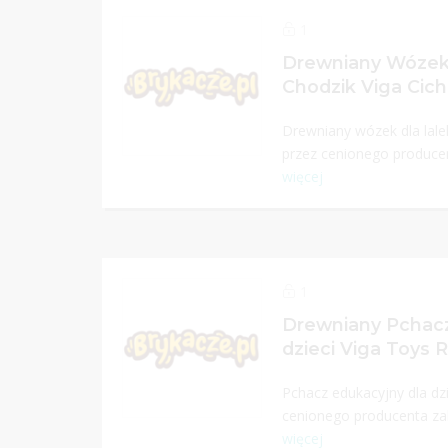
1
Drewniany Wózek 
Chodzik Viga Cich
Drewniany wózek dla lale
przez cenionego produce
więcej
1
Drewniany Pchacz
dzieci Viga Toys
Pchacz edukacyjny dla dz
cenionego producenta zab
więcej