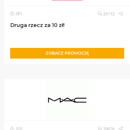
281
29172
Druga rzecz za 10 zł!
ZOBACZ PROMOCJĘ
320
20626