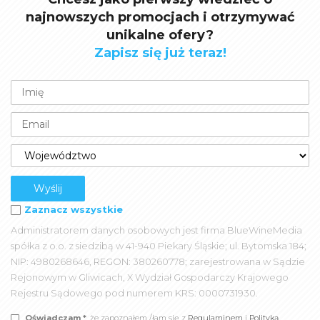
najnowszych promocjach i otrzymywać
unikalne ofery?
Zapisz się już teraz!
Zaznacz wszystkie
Administratorem danych osobowych jest firma BlueWineMedia
spółka z o.o. z siedzibą w 41-940 Piekary Śląskie; ul. Bytomska 184;
NIP: 4980268646, REGON: 380260778; zarejestrowana w Sądzie
Rejonowym w Gliwicach, X Wydział Gospodarczy Krajowego
Rejestru Sądowego pod numerem KRS: 0000731930.
Oświadczam *
, że zapoznałem /łam się z
Regulaminem
i
Polityką