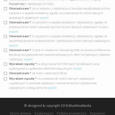
Prywatności
i akceptuję ich treść.
Oświadczam *
, że w związku z rejestracją w Serwisie okazjeirabaty.online
wyrażam w sposób świadomy zgodę na przetwarzanie moich danych
osobowych podanych
rozwiń
Oświadczam *
, iż wyrażam w sposób świadomy i dobrowolny zgodę na
przetwarzanie moich powyżej wymienionych danych osobowych w celu,
rozwiń
Oświadczam *
, iż wyrażam w sposób świadomy i dobrowolny zgodę na
zautomatyzowane przetwarzanie - profilowanie moich danych osobowych,
rozwiń
Oświadczam *
, iż jest mi wiadome i akceptuję fakt, że proces profilowania
skutkuje przygotowaniem spersonalizowanych ofert handlowych, rabatów
i promocji,
rozwiń
Wyrażam zgodę *
na otrzymywanie informacji handlowych przy
wykorzystaniu systemów teleinformatycznych
rozwiń
Oświadczam *
, że mam ukończone 18 lat.
Wyrażam zgodę *
na przekazanie moich danych osobowych
uzyskanych w procesie rejestracji i tworzenia konta Użytkownika
wskazanym w Regulaminie
rozwiń
© designed & copyright 2018
BlueWineMedia
Strona główna
Dodaj kupon
Polityka prywatności
Regulamin