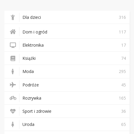
Dla dzieci
316
Dom i ogród
117
Elektronika
17
Książki
74
Moda
295
Podróże
45
Rozrywka
165
Sport i zdrowie
36
Uroda
65