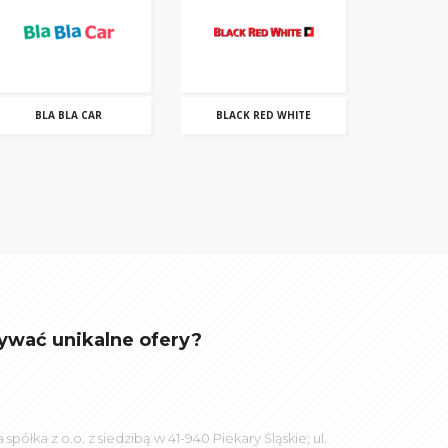
BLA BLA CAR
BLACK RED WHITE
ywać unikalne ofery?
łka z o.o. z siedzibą w 41-940 Piekary Śląskie; ul.