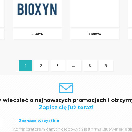
BIOXYN
BIURWA
1
2
3
…
8
9
y wiedzieć o najnowszych promocjach i otrzym
Zapisz się już teraz!
Zaznacz wszystkie
Administratorem danych osobowych jest firma BlueWineMedia spó