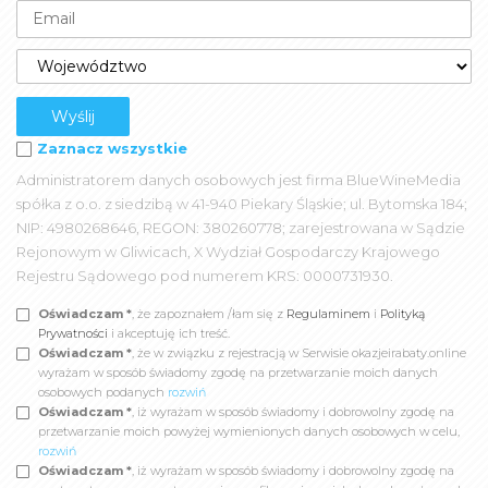
Zaznacz wszystkie
Administratorem danych osobowych jest firma BlueWineMedia
spółka z o.o. z siedzibą w 41-940 Piekary Śląskie; ul. Bytomska 184;
NIP: 4980268646, REGON: 380260778; zarejestrowana w Sądzie
Rejonowym w Gliwicach, X Wydział Gospodarczy Krajowego
Rejestru Sądowego pod numerem KRS: 0000731930.
Oświadczam *
, że zapoznałem /łam się z
Regulaminem
i
Polityką
Prywatności
i akceptuję ich treść.
Oświadczam *
, że w związku z rejestracją w Serwisie okazjeirabaty.online
wyrażam w sposób świadomy zgodę na przetwarzanie moich danych
osobowych podanych
rozwiń
Oświadczam *
, iż wyrażam w sposób świadomy i dobrowolny zgodę na
przetwarzanie moich powyżej wymienionych danych osobowych w celu,
rozwiń
Oświadczam *
, iż wyrażam w sposób świadomy i dobrowolny zgodę na