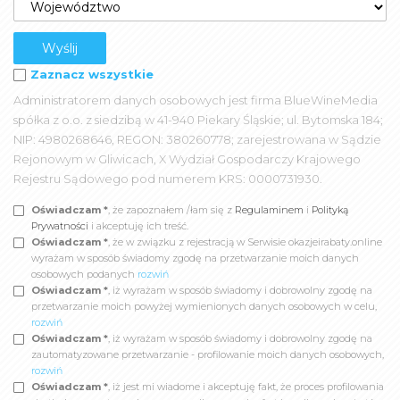
Zaznacz wszystkie
Administratorem danych osobowych jest firma BlueWineMedia
spółka z o.o. z siedzibą w 41-940 Piekary Śląskie; ul. Bytomska 184;
NIP: 4980268646, REGON: 380260778; zarejestrowana w Sądzie
Rejonowym w Gliwicach, X Wydział Gospodarczy Krajowego
Rejestru Sądowego pod numerem KRS: 0000731930.
Oświadczam *
, że zapoznałem /łam się z
Regulaminem
i
Polityką
Prywatności
i akceptuję ich treść.
Oświadczam *
, że w związku z rejestracją w Serwisie okazjeirabaty.online
wyrażam w sposób świadomy zgodę na przetwarzanie moich danych
osobowych podanych
rozwiń
Oświadczam *
, iż wyrażam w sposób świadomy i dobrowolny zgodę na
przetwarzanie moich powyżej wymienionych danych osobowych w celu,
rozwiń
Oświadczam *
, iż wyrażam w sposób świadomy i dobrowolny zgodę na
zautomatyzowane przetwarzanie - profilowanie moich danych osobowych,
rozwiń
Oświadczam *
, iż jest mi wiadome i akceptuję fakt, że proces profilowania