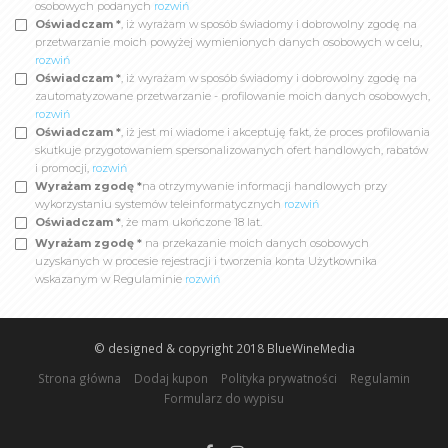
osobowych podanych
rozwiń
Oświadczam *
, iż wyrażam w sposób świadomy i dobrowolny zgodę na
przetwarzanie moich powyżej wymienionych danych osobowych w celu,
rozwiń
Oświadczam *
, iż wyrażam w sposób świadomy i dobrowolny zgodę na
zautomatyzowane przetwarzanie - profilowanie moich danych osobowych,
rozwiń
Oświadczam *
, iż jest mi wiadome i akceptuję fakt, że proces profilowania
skutkuje przygotowaniem spersonalizowanych ofert handlowych, rabatów
i promocji,
rozwiń
Wyrażam zgodę *
na otrzymywanie informacji handlowych przy
wykorzystaniu systemów teleinformatycznych
rozwiń
Oświadczam *
, że mam ukończone 18 lat.
Wyrażam zgodę *
na przekazanie moich danych osobowych
uzyskanych w procesie rejestracji i tworzenia konta Użytkownika
wskazanym w Regulaminie
rozwiń
© designed & copyright 2018
BlueWineMedia
Strona główna
Dodaj kupon
Polityka prywatności
Regulamin
Formularz do wypisu