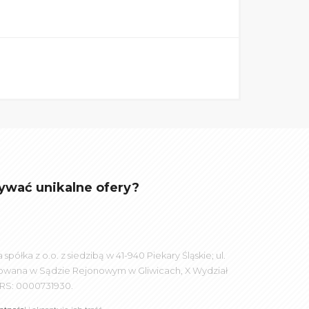
ywać unikalne ofery?
łka z o.o. z siedzibą w 41-940 Piekary Śląskie; ul.
rowana w Sądzie Rejonowym w Gliwicach, X Wydział
RS: 0000731930.