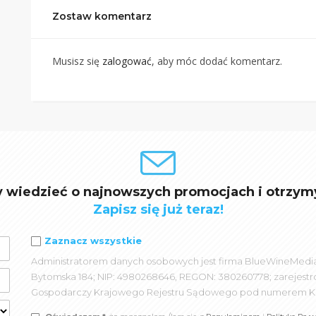
Zostaw komentarz
Musisz się
zalogować
, aby móc dodać komentarz.
y wiedzieć o najnowszych promocjach i otrzym
Zapisz się już teraz!
Zaznacz wszystkie
Administratorem danych osobowych jest firma BlueWineMedia spó
Bytomska 184; NIP: 4980268646, REGON: 380260778; zarejest
Gospodarczy Krajowego Rejestru Sądowego pod numerem K