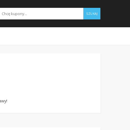
SZUKAJ
awy!