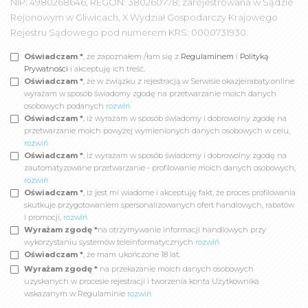
NIP: 4980268646, REGON: 380260778; zarejestrowana w Sądzie
Rejonowym w Gliwicach, X Wydział Gospodarczy Krajowego
Rejestru Sądowego pod numerem KRS: 0000731930.
Oświadczam *
, że zapoznałem /łam się z
Regulaminem
i
Polityką
Prywatności
i akceptuję ich treść.
Oświadczam *
, że w związku z rejestracją w Serwisie okazjeirabaty.online
wyrażam w sposób świadomy zgodę na przetwarzanie moich danych
osobowych podanych
rozwiń
Oświadczam *
, iż wyrażam w sposób świadomy i dobrowolny zgodę na
przetwarzanie moich powyżej wymienionych danych osobowych w celu,
rozwiń
Oświadczam *
, iż wyrażam w sposób świadomy i dobrowolny zgodę na
zautomatyzowane przetwarzanie - profilowanie moich danych osobowych,
rozwiń
Oświadczam *
, iż jest mi wiadome i akceptuję fakt, że proces profilowania
skutkuje przygotowaniem spersonalizowanych ofert handlowych, rabatów
i promocji,
rozwiń
Wyrażam zgodę *
na otrzymywanie informacji handlowych przy
wykorzystaniu systemów teleinformatycznych
rozwiń
Oświadczam *
, że mam ukończone 18 lat.
Wyrażam zgodę *
na przekazanie moich danych osobowych
uzyskanych w procesie rejestracji i tworzenia konta Użytkownika
wskazanym w Regulaminie
rozwiń