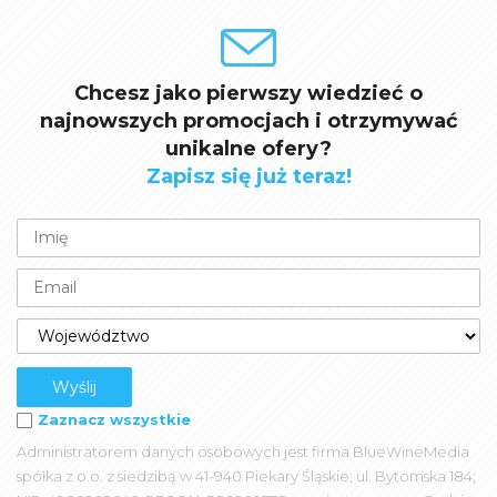
Chcesz jako pierwszy wiedzieć o
najnowszych promocjach i otrzymywać
unikalne ofery?
Zapisz się już teraz!
Zaznacz wszystkie
Administratorem danych osobowych jest firma BlueWineMedia
spółka z o.o. z siedzibą w 41-940 Piekary Śląskie; ul. Bytomska 184;