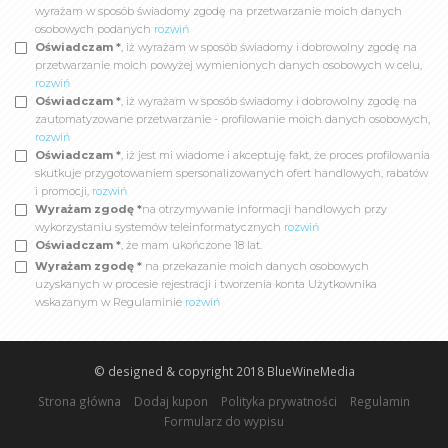
wyrażam w sposób świadomy zgodę na przetwarzanie moich danych
osobowych podanych
rozwiń
Oświadczam *
, iż wyrażam w sposób świadomy i dobrowolny zgodę na
przetwarzanie moich powyżej wymienionych danych osobowych w celu,
rozwiń
Oświadczam *
, iż wyrażam w sposób świadomy i dobrowolny zgodę na
zautomatyzowane przetwarzanie - profilowanie moich danych osobowych,
rozwiń
Oświadczam *
, iż jest mi wiadome i akceptuję fakt, że proces profilowania
skutkuje przygotowaniem spersonalizowanych ofert handlowych, rabatów
i promocji,
rozwiń
Wyrażam zgodę *
na otrzymywanie informacji handlowych przy
wykorzystaniu systemów teleinformatycznych
rozwiń
Oświadczam *
, że mam ukończone 18 lat.
Wyrażam zgodę *
na przekazanie moich danych osobowych
uzyskanych w procesie rejestracji i tworzenia konta Użytkownika
wskazanym w Regulaminie
rozwiń
© designed & copyright 2018
BlueWineMedia
Strona główna
Dodaj kupon
Polityka prywatności
Regulamin
Formularz do wypisu