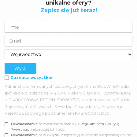
unikalne ofery?
Zapisz się już teraz!
Zaznacz wszystkie
Administratorem danych osobowych jest firma BlueWineMedia
spółka z o.o. z siedzibą w 41-940 Piekary Śląskie; ul. Bytomska 184;
NIP: 4980268646, REGON: 380260778; zarejestrowana w Sądzie
Rejonowym w Gliwicach, X Wydział Gospodarczy Krajowego
Rejestru Sądowego pod numerem KRS: 0000731930.
Oświadczam *
, że zapoznałem /łam się z
Regulaminem
i
Polityką
Prywatności
i akceptuję ich treść.
Oświadczam *
, że w związku z rejestracją w Serwisie okazjeirabaty.online