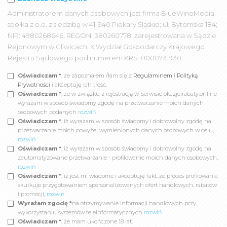
Administratorem danych osobowych jest firma BlueWineMedia
spółka z o.o. z siedzibą w 41-940 Piekary Śląskie; ul. Bytomska 184;
NIP: 4980268646, REGON: 380260778; zarejestrowana w Sądzie
Rejonowym w Gliwicach, X Wydział Gospodarczy Krajowego
Rejestru Sądowego pod numerem KRS: 0000731930.
Oświadczam *
, że zapoznałem /łam się z
Regulaminem
i
Polityką
Prywatności
i akceptuję ich treść.
Oświadczam *
, że w związku z rejestracją w Serwisie okazjeirabaty.online
wyrażam w sposób świadomy zgodę na przetwarzanie moich danych
osobowych podanych
rozwiń
Oświadczam *
, iż wyrażam w sposób świadomy i dobrowolny zgodę na
przetwarzanie moich powyżej wymienionych danych osobowych w celu,
rozwiń
Oświadczam *
, iż wyrażam w sposób świadomy i dobrowolny zgodę na
zautomatyzowane przetwarzanie - profilowanie moich danych osobowych,
rozwiń
Oświadczam *
, iż jest mi wiadome i akceptuję fakt, że proces profilowania
skutkuje przygotowaniem spersonalizowanych ofert handlowych, rabatów
i promocji,
rozwiń
Wyrażam zgodę *
na otrzymywanie informacji handlowych przy
wykorzystaniu systemów teleinformatycznych
rozwiń
Oświadczam *
, że mam ukończone 18 lat.