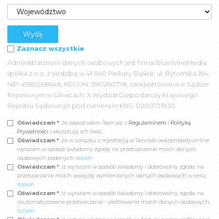
Zaznacz wszystkie
Administratorem danych osobowych jest firma BlueWineMedia
spółka z o.o. z siedzibą w 41-940 Piekary Śląskie; ul. Bytomska 184;
NIP: 4980268646, REGON: 380260778; zarejestrowana w Sądzie
Rejonowym w Gliwicach, X Wydział Gospodarczy Krajowego
Rejestru Sądowego pod numerem KRS: 0000731930.
Oświadczam *
, że zapoznałem /łam się z
Regulaminem
i
Polityką
Prywatności
i akceptuję ich treść.
Oświadczam *
, że w związku z rejestracją w Serwisie okazjeirabaty.online
wyrażam w sposób świadomy zgodę na przetwarzanie moich danych
osobowych podanych
rozwiń
Oświadczam *
, iż wyrażam w sposób świadomy i dobrowolny zgodę na
przetwarzanie moich powyżej wymienionych danych osobowych w celu,
rozwiń
Oświadczam *
, iż wyrażam w sposób świadomy i dobrowolny zgodę na
zautomatyzowane przetwarzanie - profilowanie moich danych osobowych,
rozwiń