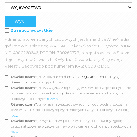
Zaznacz wszystkie
Administratorem danych osobowych jest firma BlueWineMedia
spółka z o.o. z siedzibą w 41-940 Piekary Śląskie; ul. Bytomska 184;
NIP: 4980268646, REGON: 380260778; zarejestrowana w Sądzie
Rejonowym w Gliwicach, X Wydział Gospodarczy Krajowego
Rejestru Sądowego pod numerem KRS: 0000731930.
Oświadczam *
, że zapoznałem /łam się z
Regulaminem
i
Polityką
Prywatności
i akceptuję ich treść.
Oświadczam *
, że w związku z rejestracją w Serwisie okazjeirabaty.online
wyrażam w sposób świadomy zgodę na przetwarzanie moich danych
osobowych podanych
rozwiń
Oświadczam *
, iż wyrażam w sposób świadomy i dobrowolny zgodę na
przetwarzanie moich powyżej wymienionych danych osobowych w celu,
rozwiń
Oświadczam *
, iż wyrażam w sposób świadomy i dobrowolny zgodę na
zautomatyzowane przetwarzanie - profilowanie moich danych osobowych,
rozwiń