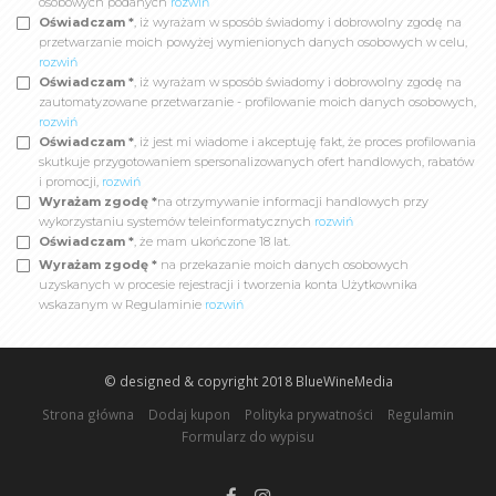
osobowych podanych
rozwiń
Oświadczam *
, iż wyrażam w sposób świadomy i dobrowolny zgodę na
przetwarzanie moich powyżej wymienionych danych osobowych w celu,
rozwiń
Oświadczam *
, iż wyrażam w sposób świadomy i dobrowolny zgodę na
zautomatyzowane przetwarzanie - profilowanie moich danych osobowych,
rozwiń
Oświadczam *
, iż jest mi wiadome i akceptuję fakt, że proces profilowania
skutkuje przygotowaniem spersonalizowanych ofert handlowych, rabatów
i promocji,
rozwiń
Wyrażam zgodę *
na otrzymywanie informacji handlowych przy
wykorzystaniu systemów teleinformatycznych
rozwiń
Oświadczam *
, że mam ukończone 18 lat.
Wyrażam zgodę *
na przekazanie moich danych osobowych
uzyskanych w procesie rejestracji i tworzenia konta Użytkownika
wskazanym w Regulaminie
rozwiń
© designed & copyright 2018
BlueWineMedia
Strona główna
Dodaj kupon
Polityka prywatności
Regulamin
Formularz do wypisu