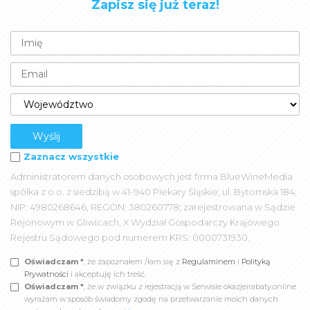
Zapisz się już teraz!
Zaznacz wszystkie
Administratorem danych osobowych jest firma BlueWineMedia
spółka z o.o. z siedzibą w 41-940 Piekary Śląskie; ul. Bytomska 184;
NIP: 4980268646, REGON: 380260778; zarejestrowana w Sądzie
Rejonowym w Gliwicach, X Wydział Gospodarczy Krajowego
Rejestru Sądowego pod numerem KRS: 0000731930.
Oświadczam *
, że zapoznałem /łam się z
Regulaminem
i
Polityką
Prywatności
i akceptuję ich treść.
Oświadczam *
, że w związku z rejestracją w Serwisie okazjeirabaty.online
wyrażam w sposób świadomy zgodę na przetwarzanie moich danych