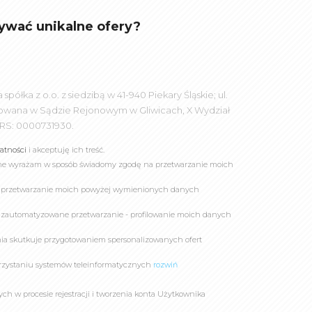
ywać unikalne ofery?
łka z o.o. z siedzibą w 41-940 Piekary Śląskie; ul.
rowana w Sądzie Rejonowym w Gliwicach, X Wydział
RS: 0000731930.
watności
i akceptuję ich treść.
online wyrażam w sposób świadomy zgodę na przetwarzanie moich
a przetwarzanie moich powyżej wymienionych danych
 zautomatyzowane przetwarzanie - profilowanie moich danych
owania skutkuje przygotowaniem spersonalizowanych ofert
rzystaniu systemów teleinformatycznych
rozwiń
 w procesie rejestracji i tworzenia konta Użytkownika