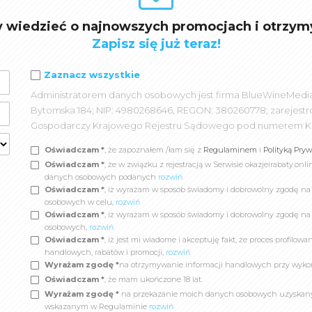
y wiedzieć o najnowszych promocjach i otrzym
Zapisz się już teraz!
Zaznacz wszystkie
Administratorem danych osobowych jest firma BlueWineMedia spó
Bytomska 184; NIP: 4980268646, REGON: 380260778; zarejest
Gospodarczy Krajowego Rejestru Sądowego pod numerem K
Oświadczam *
, że zapoznałem /łam się z
Regulaminem
i
Polityką Pry
Oświadczam *
, że w związku z rejestracją w Serwisie okazjeirabaty.
danych osobowych podanych
rozwiń
Oświadczam *
, iż wyrażam w sposób świadomy i dobrowolny zgodę n
osobowych w celu,
rozwiń
Oświadczam *
, iż wyrażam w sposób świadomy i dobrowolny zgodę na
osobowych,
rozwiń
Oświadczam *
, iż jest mi wiadome i akceptuję fakt, że proces profil
handlowych, rabatów i promocji,
rozwiń
Wyrażam zgodę *
na otrzymywanie informacji handlowych przy wyko
Oświadczam *
, że mam ukończone 18 lat.
Wyrażam zgodę *
na przekazanie moich danych osobowych uzyskanych
wskazanym w Regulaminie
rozwiń