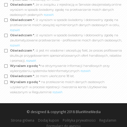
Oświadczam *
, że w związku z rejestracją w Serwisie okazjeirabaty.online
wyrażam w sposób świadomy zgodę na przetwarzanie moich danych
osobowych podanych
rozwiń
Oświadczam *
, iż wyrażam w sposób świadomy i dobrowolny zgodę na
przetwarzanie moich powyżej wymienionych danych osobowych w celu,
rozwiń
Oświadczam *
, iż wyrażam w sposób świadomy i dobrowolny zgodę na
zautomatyzowane przetwarzanie - profilowanie moich danych osobowych,
rozwiń
Oświadczam *
, iż jest mi wiadome i akceptuję fakt, że proces profilowania
skutkuje przygotowaniem spersonalizowanych ofert handlowych, rabatów
i promocji,
rozwiń
Wyrażam zgodę *
na otrzymywanie informacji handlowych przy
wykorzystaniu systemów teleinformatycznych
rozwiń
Oświadczam *
, że mam ukończone 18 lat.
Wyrażam zgodę *
na przekazanie moich danych osobowych
uzyskanych w procesie rejestracji i tworzenia konta Użytkownika
wskazanym w Regulaminie
rozwiń
© designed & copyright 2018
BlueWineMedia
Strona główna
Dodaj kupon
Polityka prywatności
Regulamin
Formularz do wypisu