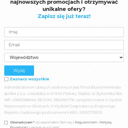
najnowszych promocjach i otrzymywać
unikalne ofery?
Zapisz się już teraz!
Zaznacz wszystkie
Administratorem danych osobowych jest firma BlueWineMedia
spółka z o.o. z siedzibą w 41-940 Piekary Śląskie; ul. Bytomska 184;
NIP: 4980268646, REGON: 380260778; zarejestrowana w Sądzie
Rejonowym w Gliwicach, X Wydział Gospodarczy Krajowego
Rejestru Sądowego pod numerem KRS: 0000731930.
Oświadczam *
, że zapoznałem /łam się z
Regulaminem
i
Polityką
Prywatności
i akceptuję ich treść.