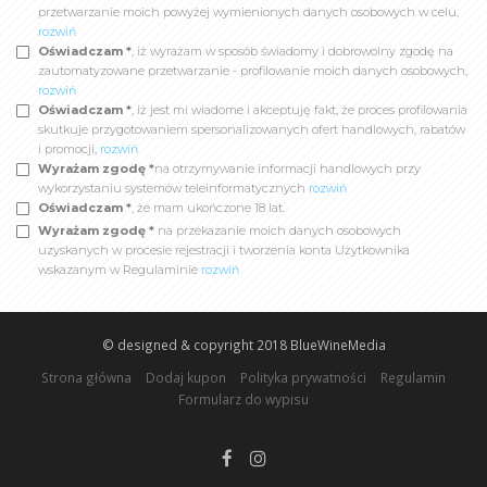
przetwarzanie moich powyżej wymienionych danych osobowych w celu,
rozwiń
Oświadczam *
, iż wyrażam w sposób świadomy i dobrowolny zgodę na
zautomatyzowane przetwarzanie - profilowanie moich danych osobowych,
rozwiń
Oświadczam *
, iż jest mi wiadome i akceptuję fakt, że proces profilowania
skutkuje przygotowaniem spersonalizowanych ofert handlowych, rabatów
i promocji,
rozwiń
Wyrażam zgodę *
na otrzymywanie informacji handlowych przy
wykorzystaniu systemów teleinformatycznych
rozwiń
Oświadczam *
, że mam ukończone 18 lat.
Wyrażam zgodę *
na przekazanie moich danych osobowych
uzyskanych w procesie rejestracji i tworzenia konta Użytkownika
wskazanym w Regulaminie
rozwiń
© designed & copyright 2018
BlueWineMedia
Strona główna
Dodaj kupon
Polityka prywatności
Regulamin
Formularz do wypisu