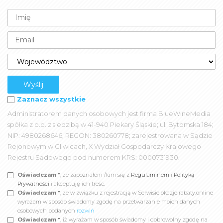
Zaznacz wszystkie
Administratorem danych osobowych jest firma BlueWineMedia
spółka z o.o. z siedzibą w 41-940 Piekary Śląskie; ul. Bytomska 184;
NIP: 4980268646, REGON: 380260778; zarejestrowana w Sądzie
Rejonowym w Gliwicach, X Wydział Gospodarczy Krajowego
Rejestru Sądowego pod numerem KRS: 0000731930.
Oświadczam *
, że zapoznałem /łam się z
Regulaminem
i
Polityką
Prywatności
i akceptuję ich treść.
Oświadczam *
, że w związku z rejestracją w Serwisie okazjeirabaty.online
wyrażam w sposób świadomy zgodę na przetwarzanie moich danych
osobowych podanych
rozwiń
Oświadczam *
, iż wyrażam w sposób świadomy i dobrowolny zgodę na