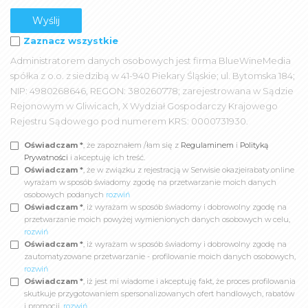
Zaznacz wszystkie
Administratorem danych osobowych jest firma BlueWineMedia
spółka z o.o. z siedzibą w 41-940 Piekary Śląskie; ul. Bytomska 184;
NIP: 4980268646, REGON: 380260778; zarejestrowana w Sądzie
Rejonowym w Gliwicach, X Wydział Gospodarczy Krajowego
Rejestru Sądowego pod numerem KRS: 0000731930.
Oświadczam *
, że zapoznałem /łam się z
Regulaminem
i
Polityką
Prywatności
i akceptuję ich treść.
Oświadczam *
, że w związku z rejestracją w Serwisie okazjeirabaty.online
wyrażam w sposób świadomy zgodę na przetwarzanie moich danych
osobowych podanych
rozwiń
Oświadczam *
, iż wyrażam w sposób świadomy i dobrowolny zgodę na
przetwarzanie moich powyżej wymienionych danych osobowych w celu,
rozwiń
Oświadczam *
, iż wyrażam w sposób świadomy i dobrowolny zgodę na
zautomatyzowane przetwarzanie - profilowanie moich danych osobowych,
rozwiń
Oświadczam *
, iż jest mi wiadome i akceptuję fakt, że proces profilowania
skutkuje przygotowaniem spersonalizowanych ofert handlowych, rabatów
i promocji,
rozwiń