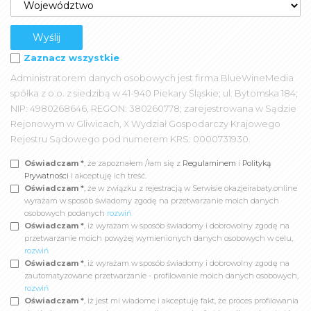
Zaznacz wszystkie
Administratorem danych osobowych jest firma BlueWineMedia
spółka z o.o. z siedzibą w 41-940 Piekary Śląskie; ul. Bytomska 184;
NIP: 4980268646, REGON: 380260778; zarejestrowana w Sądzie
Rejonowym w Gliwicach, X Wydział Gospodarczy Krajowego
Rejestru Sądowego pod numerem KRS: 0000731930.
Oświadczam *
, że zapoznałem /łam się z
Regulaminem
i
Polityką
Prywatności
i akceptuję ich treść.
Oświadczam *
, że w związku z rejestracją w Serwisie okazjeirabaty.online
wyrażam w sposób świadomy zgodę na przetwarzanie moich danych
osobowych podanych
rozwiń
Oświadczam *
, iż wyrażam w sposób świadomy i dobrowolny zgodę na
przetwarzanie moich powyżej wymienionych danych osobowych w celu,
rozwiń
Oświadczam *
, iż wyrażam w sposób świadomy i dobrowolny zgodę na
zautomatyzowane przetwarzanie - profilowanie moich danych osobowych,
rozwiń
Oświadczam *
, iż jest mi wiadome i akceptuję fakt, że proces profilowania