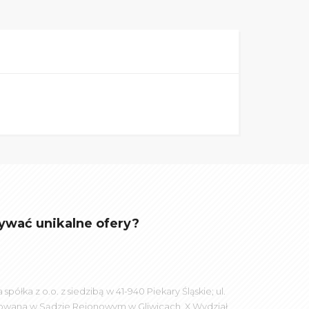
ywać unikalne ofery?
łka z o.o. z siedzibą w 41-940 Piekary Śląskie; ul.
rowana w Sądzie Rejonowym w Gliwicach, X Wydział