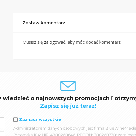
Zostaw komentarz
Musisz się
zalogować
, aby móc dodać komentarz.
y wiedzieć o najnowszych promocjach i otrzym
Zapisz się już teraz!
Zaznacz wszystkie
Administratorem danych osobowych jest firma BlueWineMedia spó
Bytomska 184; NIP: 4980268646, REGON: 380260778; zarejest