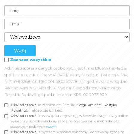
Zaznacz wszystkie
Administratorem danych osobowych jest firma BlueWineMedia
spółka z o.o. z siedzibą w 41-940 Piekary Śląskie; ul. Bytomska 184;
NIP: 4980268646, REGON: 380260778; zarejestrowana w Sądzie
Rejonowym w Gliwicach, X Wydział Gospodarczy Krajowego
Rejestru Sądowego pod numerem KRS: 0000731930.
Oświadczam *
, że zapoznałem /łam się z
Regulaminem
i
Polityką
Prywatności
i akceptuję ich treść.
Oświadczam *
, że w związku z rejestracją w Serwisie okazjeirabaty.online
wyrażam w sposób świadomy zgodę na przetwarzanie moich danych
osobowych podanych
rozwiń
Oświadczam *
, iż wyrażam w sposób świadomy i dobrowolny zgodę na