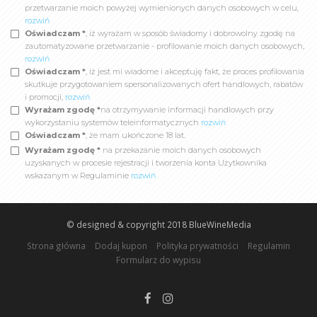
przetwarzanie moich powyżej wymienionych danych osobowych w celu,
rozwiń
Oświadczam *
, iż wyrażam w sposób świadomy i dobrowolny zgodę na
zautomatyzowane przetwarzanie - profilowanie moich danych osobowych,
rozwiń
Oświadczam *
, iż jest mi wiadome i akceptuję fakt, że proces profilowania
skutkuje przygotowaniem spersonalizowanych ofert handlowych, rabatów
i promocji,
rozwiń
Wyrażam zgodę *
na otrzymywanie informacji handlowych przy
wykorzystaniu systemów teleinformatycznych
rozwiń
Oświadczam *
, że mam ukończone 18 lat.
Wyrażam zgodę *
na przekazanie moich danych osobowych
uzyskanych w procesie rejestracji i tworzenia konta Użytkownika
wskazanym w Regulaminie
rozwiń
© designed & copyright 2018
BlueWineMedia
Strona główna
Dodaj kupon
Polityka prywatności
Regulamin
Formularz do wypisu