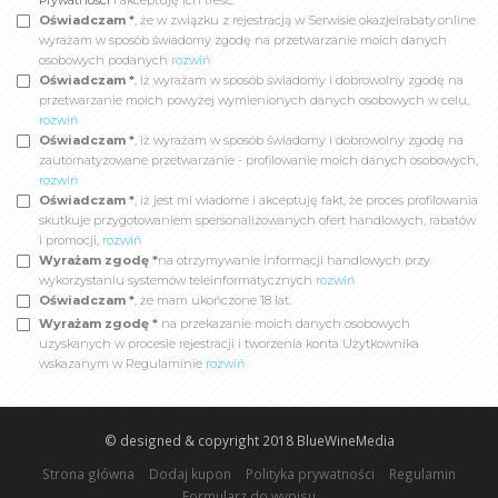
Prywatności
i akceptuję ich treść.
Oświadczam *
, że w związku z rejestracją w Serwisie okazjeirabaty.online
wyrażam w sposób świadomy zgodę na przetwarzanie moich danych
osobowych podanych
rozwiń
Oświadczam *
, iż wyrażam w sposób świadomy i dobrowolny zgodę na
przetwarzanie moich powyżej wymienionych danych osobowych w celu,
rozwiń
Oświadczam *
, iż wyrażam w sposób świadomy i dobrowolny zgodę na
zautomatyzowane przetwarzanie - profilowanie moich danych osobowych,
rozwiń
Oświadczam *
, iż jest mi wiadome i akceptuję fakt, że proces profilowania
skutkuje przygotowaniem spersonalizowanych ofert handlowych, rabatów
i promocji,
rozwiń
Wyrażam zgodę *
na otrzymywanie informacji handlowych przy
wykorzystaniu systemów teleinformatycznych
rozwiń
Oświadczam *
, że mam ukończone 18 lat.
Wyrażam zgodę *
na przekazanie moich danych osobowych
uzyskanych w procesie rejestracji i tworzenia konta Użytkownika
wskazanym w Regulaminie
rozwiń
© designed & copyright 2018
BlueWineMedia
Strona główna
Dodaj kupon
Polityka prywatności
Regulamin
Formularz do wypisu