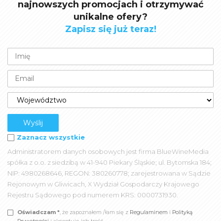
najnowszych promocjach i otrzymywać
unikalne ofery?
Zapisz się już teraz!
Zaznacz wszystkie
Administratorem danych osobowych jest firma BlueWineMedia
spółka z o.o. z siedzibą w 41-940 Piekary Śląskie; ul. Bytomska 184;
NIP: 4980268646, REGON: 380260778; zarejestrowana w Sądzie
Rejonowym w Gliwicach, X Wydział Gospodarczy Krajowego
Rejestru Sądowego pod numerem KRS: 0000731930.
Oświadczam *
, że zapoznałem /łam się z
Regulaminem
i
Polityką