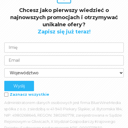
Chcesz jako pierwszy wiedzieć o
najnowszych promocjach i otrzymywać
unikalne ofery?
Zapisz się już teraz!
Zaznacz wszystkie
Administratorem danych osobowych jest firma BlueWineMedia
spółka z o.o. z siedzibą w 41-940 Piekary Śląskie; ul. Bytomska 184;
NIP: 4980268646, REGON: 380260778; zarejestrowana w Sądzie
Rejonowym w Gliwicach, X Wydział Gospodarczy Krajowego
Rejestru Sądowego pod numerem KRS: 0000731930.