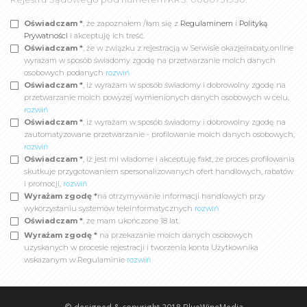
Oświadczam *
, że zapoznałem /łam się z
Regulaminem
i
Polityką
Prywatności
i akceptuję ich treść.
Oświadczam *
, że w związku z rejestracją w Serwisie okazjeirabaty.online
wyrażam w sposób świadomy zgodę na przetwarzanie moich danych
osobowych podanych
rozwiń
Oświadczam *
, iż wyrażam w sposób świadomy i dobrowolny zgodę na
przetwarzanie moich powyżej wymienionych danych osobowych w celu,
rozwiń
Oświadczam *
, iż wyrażam w sposób świadomy i dobrowolny zgodę na
zautomatyzowane przetwarzanie - profilowanie moich danych osobowych,
rozwiń
Oświadczam *
, iż jest mi wiadome i akceptuję fakt, że proces profilowania
skutkuje przygotowaniem spersonalizowanych ofert handlowych, rabatów
i promocji,
rozwiń
Wyrażam zgodę *
na otrzymywanie informacji handlowych przy
wykorzystaniu systemów teleinformatycznych
rozwiń
Oświadczam *
, że mam ukończone 18 lat.
Wyrażam zgodę *
na przekazanie moich danych osobowych
uzyskanych w procesie rejestracji i tworzenia konta Użytkownika
wskazanym w Regulaminie
rozwiń