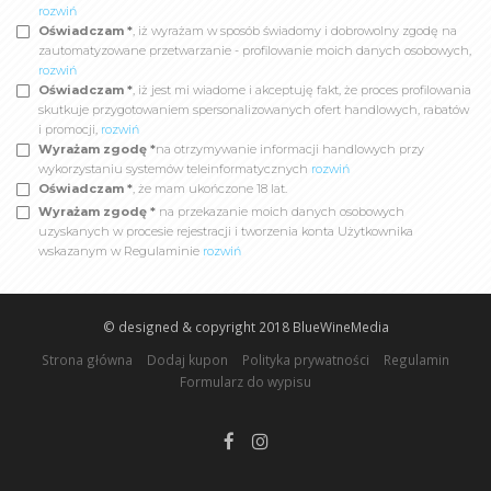
rozwiń
Oświadczam *
, iż wyrażam w sposób świadomy i dobrowolny zgodę na
zautomatyzowane przetwarzanie - profilowanie moich danych osobowych,
rozwiń
Oświadczam *
, iż jest mi wiadome i akceptuję fakt, że proces profilowania
skutkuje przygotowaniem spersonalizowanych ofert handlowych, rabatów
i promocji,
rozwiń
Wyrażam zgodę *
na otrzymywanie informacji handlowych przy
wykorzystaniu systemów teleinformatycznych
rozwiń
Oświadczam *
, że mam ukończone 18 lat.
Wyrażam zgodę *
na przekazanie moich danych osobowych
uzyskanych w procesie rejestracji i tworzenia konta Użytkownika
wskazanym w Regulaminie
rozwiń
© designed & copyright 2018
BlueWineMedia
Strona główna
Dodaj kupon
Polityka prywatności
Regulamin
Formularz do wypisu