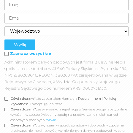
Zaznacz wszystkie
Administratorem danych osobowych jest firma BlueWineMedia
spółka z o.o. z siedzibą w 41-940 Piekary Śląskie; ul. Bytomska 184;
NIP: 4980268646, REGON: 380260778; zarejestrowana w Sądzie
Rejonowym w Gliwicach, X Wydział Gospodarczy Krajowego
Rejestru Sądowego pod numerem KRS: 0000731930.
Oświadczam *
, że zapoznałem /łam się z
Regulaminem
i
Polityką
Prywatności
i akceptuję ich treść.
Oświadczam *
, że w związku z rejestracją w Serwisie okazjeirabaty.online
wyrażam w sposób świadomy zgodę na przetwarzanie moich danych
osobowych podanych
rozwiń
Oświadczam *
, iż wyrażam w sposób świadomy i dobrowolny zgodę na
przetwarzanie moich powyżej wymienionych danych osobowych w celu,