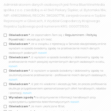
Administratorem danych osobowych jest firma BlueWineMedia
spółka z o.o. z siedzibą w 41-940 Piekary Śląskie; ul. Bytomska 184;
NIP: 4980268646, REGON: 380260778; zarejestrowana w Sądzie
Rejonowym w Gliwicach, X Wydział Gospodarczy Krajowego
Rejestru Sądowego pod numerem KRS: 0000731930.
Oświadczam *
, że zapoznałem /łam się z
Regulaminem
i
Polityką
Prywatności
i akceptuję ich treść.
Oświadczam *
, że w związku z rejestracją w Serwisie okazjeirabaty.online
wyrażam w sposób świadomy zgodę na przetwarzanie moich danych
osobowych podanych
rozwiń
Oświadczam *
, iż wyrażam w sposób świadomy i dobrowolny zgodę na
przetwarzanie moich powyżej wymienionych danych osobowych w celu,
rozwiń
Oświadczam *
, iż wyrażam w sposób świadomy i dobrowolny zgodę na
zautomatyzowane przetwarzanie - profilowanie moich danych osobowych,
rozwiń
Oświadczam *
, iż jest mi wiadome i akceptuję fakt, że proces profilowania
skutkuje przygotowaniem spersonalizowanych ofert handlowych, rabatów
i promocji,
rozwiń
Wyrażam zgodę *
na otrzymywanie informacji handlowych przy
wykorzystaniu systemów teleinformatycznych
rozwiń
Oświadczam *
, że mam ukończone 18 lat.