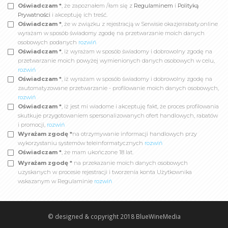
Oświadczam *
, że zapoznałem /łam się z
Regulaminem
i
Polityką
Prywatności
i akceptuję ich treść.
Oświadczam *
, że w związku z rejestracją w Serwisie okazjeirabaty.online
wyrażam w sposób świadomy zgodę na przetwarzanie moich danych
osobowych podanych
rozwiń
Oświadczam *
, iż wyrażam w sposób świadomy i dobrowolny zgodę na
przetwarzanie moich powyżej wymienionych danych osobowych w celu,
rozwiń
Oświadczam *
, iż wyrażam w sposób świadomy i dobrowolny zgodę na
zautomatyzowane przetwarzanie - profilowanie moich danych osobowych,
rozwiń
Oświadczam *
, iż jest mi wiadome i akceptuję fakt, że proces profilowania
skutkuje przygotowaniem spersonalizowanych ofert handlowych, rabatów
i promocji,
rozwiń
Wyrażam zgodę *
na otrzymywanie informacji handlowych przy
wykorzystaniu systemów teleinformatycznych
rozwiń
Oświadczam *
, że mam ukończone 18 lat.
Wyrażam zgodę *
na przekazanie moich danych osobowych
uzyskanych w procesie rejestracji i tworzenia konta Użytkownika
wskazanym w Regulaminie
rozwiń
© designed & copyright 2018
BlueWineMedia