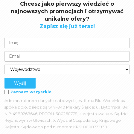
Chcesz jako pierwszy wiedzieć o
najnowszych promocjach i otrzymywać
unikalne ofery?
Zapisz się już teraz!
Zaznacz wszystkie
Administratorem danych osobowych jest firma BlueWineMedia
spółka z o.o. z siedzibą w 41-940 Piekary Śląskie; ul. Bytomska 184;
NIP: 4980268646, REGON: 380260778; zarejestrowana w Sądzie
Rejonowym w Gliwicach, X Wydział Gospodarczy Krajowego
Rejestru Sądowego pod numerem KRS: 0000731930.