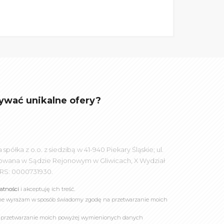
ywać unikalne ofery?
łka z o.o. z siedzibą w 41-940 Piekary Śląskie; ul.
rowana w Sądzie Rejonowym w Gliwicach, X Wydział
RS: 0000731930.
watności
i akceptuję ich treść.
online wyrażam w sposób świadomy zgodę na przetwarzanie moich
a przetwarzanie moich powyżej wymienionych danych