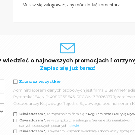
Musisz się
zalogować
, aby móc dodać komentarz.
y wiedzieć o najnowszych promocjach i otrzym
Zapisz się już teraz!
Zaznacz wszystkie
Administratorem danych osobowych jest firma BlueWineMedia spó
Bytomska 184; NIP: 4980268646, REGON: 380260778; zarejest
Gospodarczy Krajowego Rejestru Sądowego pod numerem K
Oświadczam *
, że zapoznałem /łam się z
Regulaminem
i
Polityką Pry
Oświadczam *
, że w związku z rejestracją w Serwisie okazjeirabaty.
danych osobowych podanych
rozwiń
Oświadczam *
, iż wyrażam w sposób świadomy i dobrowolny zgodę n