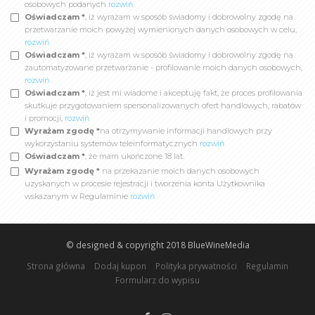
osobowych podanych
rozwiń
Oświadczam *
, iż wyrażam w sposób świadomy i dobrowolny zgodę na
przetwarzanie moich powyżej wymienionych danych osobowych w celu,
rozwiń
Oświadczam *
, iż wyrażam w sposób świadomy i dobrowolny zgodę na
zautomatyzowane przetwarzanie - profilowanie moich danych osobowych,
rozwiń
Oświadczam *
, iż jest mi wiadome i akceptuję fakt, że proces profilowania
skutkuje przygotowaniem spersonalizowanych ofert handlowych, rabatów
i promocji,
rozwiń
Wyrażam zgodę *
na otrzymywanie informacji handlowych przy
wykorzystaniu systemów teleinformatycznych
rozwiń
Oświadczam *
, że mam ukończone 18 lat.
Wyrażam zgodę *
na przekazanie moich danych osobowych
uzyskanych w procesie rejestracji i tworzenia konta Użytkownika
wskazanym w Regulaminie
rozwiń
© designed & copyright 2018
BlueWineMedia
Strona główna
Dodaj kupon
Polityka prywatności
Regulamin
Formularz do wypisu