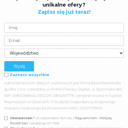
unikalne ofery?
Zapisz się już teraz!
Zaznacz wszystkie
Administratorem danych osobowych jest firma BlueWineMedia
spółka z o.o. z siedzibą w 41-940 Piekary Śląskie; ul. Bytomska 184;
NIP: 4980268646, REGON: 380260778; zarejestrowana w Sądzie
Rejonowym w Gliwicach, X Wydział Gospodarczy Krajowego
Rejestru Sądowego pod numerem KRS: 0000731930.
Oświadczam *
, że zapoznałem /łam się z
Regulaminem
i
Polityką
Prywatności
i akceptuję ich treść.