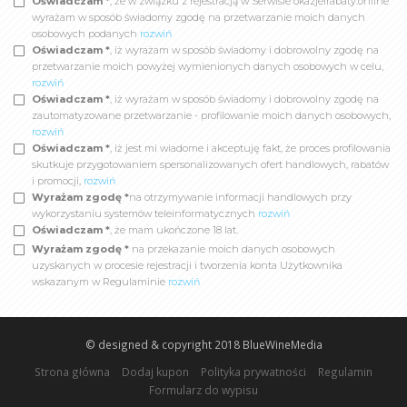
Oświadczam *
, że w związku z rejestracją w Serwisie okazjeirabaty.online
wyrażam w sposób świadomy zgodę na przetwarzanie moich danych
osobowych podanych
rozwiń
Oświadczam *
, iż wyrażam w sposób świadomy i dobrowolny zgodę na
przetwarzanie moich powyżej wymienionych danych osobowych w celu,
rozwiń
Oświadczam *
, iż wyrażam w sposób świadomy i dobrowolny zgodę na
zautomatyzowane przetwarzanie - profilowanie moich danych osobowych,
rozwiń
Oświadczam *
, iż jest mi wiadome i akceptuję fakt, że proces profilowania
skutkuje przygotowaniem spersonalizowanych ofert handlowych, rabatów
i promocji,
rozwiń
Wyrażam zgodę *
na otrzymywanie informacji handlowych przy
wykorzystaniu systemów teleinformatycznych
rozwiń
Oświadczam *
, że mam ukończone 18 lat.
Wyrażam zgodę *
na przekazanie moich danych osobowych
uzyskanych w procesie rejestracji i tworzenia konta Użytkownika
wskazanym w Regulaminie
rozwiń
© designed & copyright 2018
BlueWineMedia
Strona główna
Dodaj kupon
Polityka prywatności
Regulamin
Formularz do wypisu