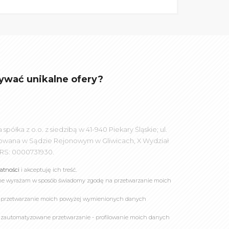
ywać unikalne ofery?
łka z o.o. z siedzibą w 41-940 Piekary Śląskie; ul.
rowana w Sądzie Rejonowym w Gliwicach, X Wydział
RS: 0000731930.
watności
i akceptuję ich treść.
online wyrażam w sposób świadomy zgodę na przetwarzanie moich
a przetwarzanie moich powyżej wymienionych danych
 zautomatyzowane przetwarzanie - profilowanie moich danych