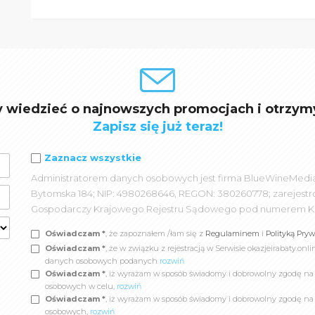
y wiedzieć o najnowszych promocjach i otrzym
Zapisz się już teraz!
Zaznacz wszystkie
Administratorem danych osobowych jest firma BlueWineMedia spó
Bytomska 184; NIP: 4980268646, REGON: 380260778; zarejest
Gospodarczy Krajowego Rejestru Sądowego pod numerem K
Oświadczam *
, że zapoznałem /łam się z
Regulaminem
i
Polityką Pry
Oświadczam *
, że w związku z rejestracją w Serwisie okazjeirabaty.
danych osobowych podanych
rozwiń
Oświadczam *
, iż wyrażam w sposób świadomy i dobrowolny zgodę n
osobowych w celu,
rozwiń
Oświadczam *
, iż wyrażam w sposób świadomy i dobrowolny zgodę na
osobowych,
rozwiń