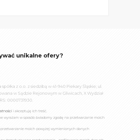
ywać unikalne ofery?
łka z o.o. z siedzibą w 41-940 Piekary Śląskie; ul.
rowana w Sądzie Rejonowym w Gliwicach, X Wydział
RS: 0000731930.
watności
i akceptuję ich treść.
online wyrażam w sposób świadomy zgodę na przetwarzanie moich
a przetwarzanie moich powyżej wymienionych danych