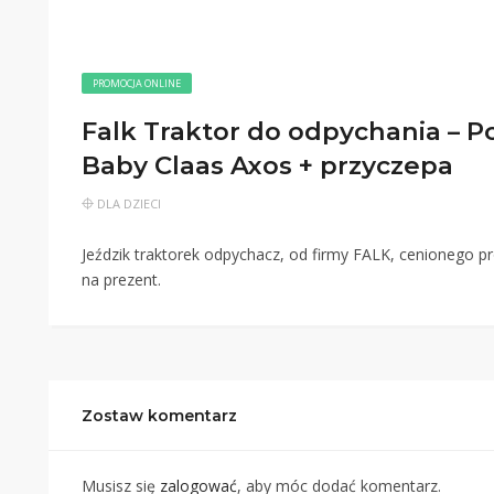
PROMOCJA ONLINE
Falk Traktor do odpychania – P
Baby Claas Axos + przyczepa
DLA DZIECI
Jeździk traktorek odpychacz, od firmy FALK, cenionego pr
na prezent.
Zostaw komentarz
Musisz się
zalogować
, aby móc dodać komentarz.