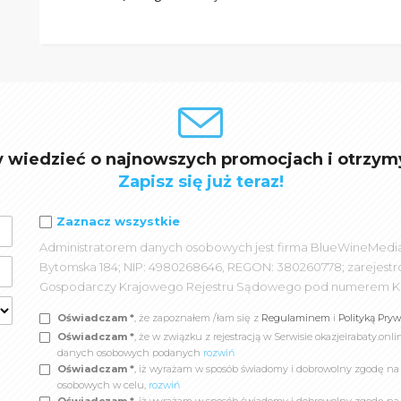
y wiedzieć o najnowszych promocjach i otrzym
Zapisz się już teraz!
Zaznacz wszystkie
Administratorem danych osobowych jest firma BlueWineMedia spó
Bytomska 184; NIP: 4980268646, REGON: 380260778; zarejest
Gospodarczy Krajowego Rejestru Sądowego pod numerem K
Oświadczam *
, że zapoznałem /łam się z
Regulaminem
i
Polityką Pry
Oświadczam *
, że w związku z rejestracją w Serwisie okazjeirabaty.
danych osobowych podanych
rozwiń
Oświadczam *
, iż wyrażam w sposób świadomy i dobrowolny zgodę n
osobowych w celu,
rozwiń