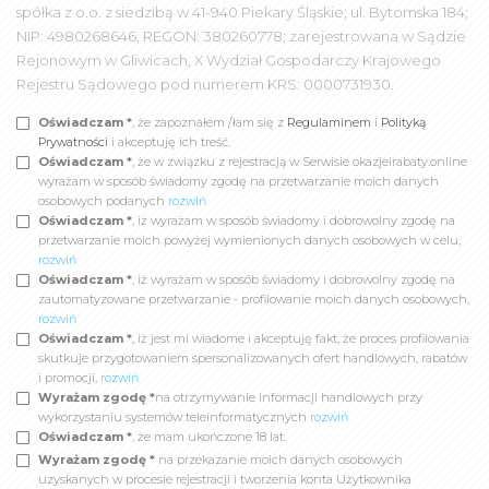
spółka z o.o. z siedzibą w 41-940 Piekary Śląskie; ul. Bytomska 184;
NIP: 4980268646, REGON: 380260778; zarejestrowana w Sądzie
Rejonowym w Gliwicach, X Wydział Gospodarczy Krajowego
Rejestru Sądowego pod numerem KRS: 0000731930.
Oświadczam *
, że zapoznałem /łam się z
Regulaminem
i
Polityką
Prywatności
i akceptuję ich treść.
Oświadczam *
, że w związku z rejestracją w Serwisie okazjeirabaty.online
wyrażam w sposób świadomy zgodę na przetwarzanie moich danych
osobowych podanych
rozwiń
Oświadczam *
, iż wyrażam w sposób świadomy i dobrowolny zgodę na
przetwarzanie moich powyżej wymienionych danych osobowych w celu,
rozwiń
Oświadczam *
, iż wyrażam w sposób świadomy i dobrowolny zgodę na
zautomatyzowane przetwarzanie - profilowanie moich danych osobowych,
rozwiń
Oświadczam *
, iż jest mi wiadome i akceptuję fakt, że proces profilowania
skutkuje przygotowaniem spersonalizowanych ofert handlowych, rabatów
i promocji,
rozwiń
Wyrażam zgodę *
na otrzymywanie informacji handlowych przy
wykorzystaniu systemów teleinformatycznych
rozwiń
Oświadczam *
, że mam ukończone 18 lat.
Wyrażam zgodę *
na przekazanie moich danych osobowych
uzyskanych w procesie rejestracji i tworzenia konta Użytkownika