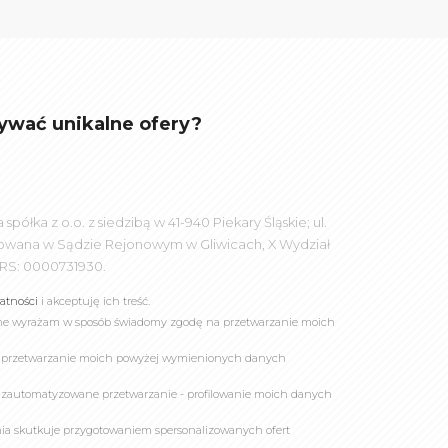
ywać unikalne ofery?
łka z o.o. z siedzibą w 41-940 Piekary Śląskie; ul.
rowana w Sądzie Rejonowym w Gliwicach, X Wydział
RS: 0000731930.
watności
i akceptuję ich treść.
online wyrażam w sposób świadomy zgodę na przetwarzanie moich
a przetwarzanie moich powyżej wymienionych danych
 zautomatyzowane przetwarzanie - profilowanie moich danych
owania skutkuje przygotowaniem spersonalizowanych ofert