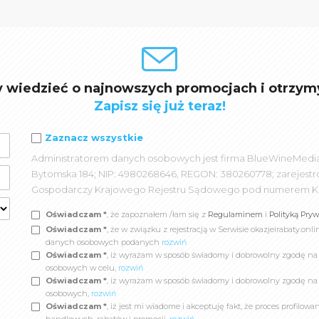
y wiedzieć o najnowszych promocjach i otrzym
Zapisz się już teraz!
Zaznacz wszystkie
Administratorem danych osobowych jest firma BlueWineMedia spó
Bytomska 184; NIP: 4980268646, REGON: 380260778; zarejest
Gospodarczy Krajowego Rejestru Sądowego pod numerem K
Oświadczam *
, że zapoznałem /łam się z
Regulaminem
i
Polityką Pry
Oświadczam *
, że w związku z rejestracją w Serwisie okazjeirabaty.
danych osobowych podanych
rozwiń
Oświadczam *
, iż wyrażam w sposób świadomy i dobrowolny zgodę n
osobowych w celu,
rozwiń
Oświadczam *
, iż wyrażam w sposób świadomy i dobrowolny zgodę na
osobowych,
rozwiń
Oświadczam *
, iż jest mi wiadome i akceptuję fakt, że proces profil