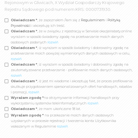
Rejonowym w Gliwicach, X Wydział Gospodarczy Krajowego
Rejestru Sądowego pod numerem KRS: 0000731930.
Oświadczam *
, że zapoznałem /łam się z
Regulaminem
i
Polityką
Prywatności
i akceptuję ich treść.
Oświadczam *
, że w związku z rejestracją w Serwisie okazjeirabaty.online
wyrażam w sposób świadomy zgodę na przetwarzanie moich danych
osobowych podanych
rozwiń
Oświadczam *
, iż wyrażam w sposób świadomy i dobrowolny zgodę na
przetwarzanie moich powyżej wymienionych danych osobowych w celu,
rozwiń
Oświadczam *
, iż wyrażam w sposób świadomy i dobrowolny zgodę na
zautomatyzowane przetwarzanie - profilowanie moich danych osobowych,
rozwiń
Oświadczam *
, iż jest mi wiadome i akceptuję fakt, że proces profilowania
skutkuje przygotowaniem spersonalizowanych ofert handlowych, rabatów
i promocji,
rozwiń
Wyrażam zgodę *
na otrzymywanie informacji handlowych przy
wykorzystaniu systemów teleinformatycznych
rozwiń
Oświadczam *
, że mam ukończone 18 lat.
Wyrażam zgodę *
na przekazanie moich danych osobowych
uzyskanych w procesie rejestracji i tworzenia konta Użytkownika
wskazanym w Regulaminie
rozwiń