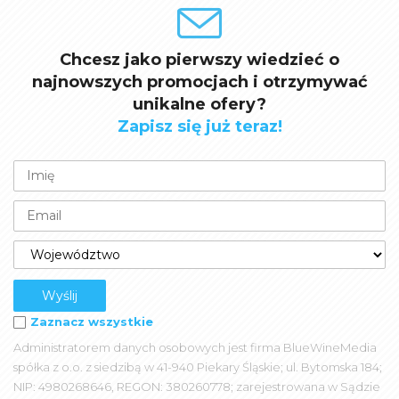
Chcesz jako pierwszy wiedzieć o
najnowszych promocjach i otrzymywać
unikalne ofery?
Zapisz się już teraz!
Zaznacz wszystkie
Administratorem danych osobowych jest firma BlueWineMedia
spółka z o.o. z siedzibą w 41-940 Piekary Śląskie; ul. Bytomska 184;
NIP: 4980268646, REGON: 380260778; zarejestrowana w Sądzie