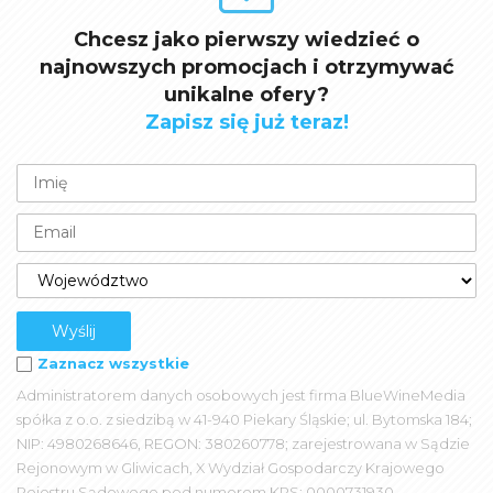
Chcesz jako pierwszy wiedzieć o
najnowszych promocjach i otrzymywać
unikalne ofery?
Zapisz się już teraz!
Zaznacz wszystkie
Administratorem danych osobowych jest firma BlueWineMedia
spółka z o.o. z siedzibą w 41-940 Piekary Śląskie; ul. Bytomska 184;
NIP: 4980268646, REGON: 380260778; zarejestrowana w Sądzie
Rejonowym w Gliwicach, X Wydział Gospodarczy Krajowego
Rejestru Sądowego pod numerem KRS: 0000731930.