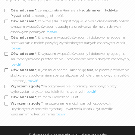
Oświadczam *
, że zapoznałem /łam się z
Regulaminem
i
Polityką
Prywatności
i akceptuję ich treść.
Oświadczam *
, że w związku z rejestracją w Serwisie okazjeirabaty.online
wyrażam w sposób świadomy zgodę na przetwarzanie moich danych
osobowych podanych
rozwiń
Oświadczam *
, iż wyrażam w sposób świadomy i dobrowolny zgodę na
przetwarzanie moich powyżej wymienionych danych osobowych w celu,
rozwiń
Oświadczam *
, iż wyrażam w sposób świadomy i dobrowolny zgodę na
zautomatyzowane przetwarzanie - profilowanie moich danych osobowych,
rozwiń
Oświadczam *
, iż jest mi wiadome i akceptuję fakt, że proces profilowania
skutkuje przygotowaniem spersonalizowanych ofert handlowych, rabatów
i promocji,
rozwiń
Wyrażam zgodę *
na otrzymywanie informacji handlowych przy
wykorzystaniu systemów teleinformatycznych
rozwiń
Oświadczam *
, że mam ukończone 18 lat.
Wyrażam zgodę *
na przekazanie moich danych osobowych
uzyskanych w procesie rejestracji i tworzenia konta Użytkownika
wskazanym w Regulaminie
rozwiń