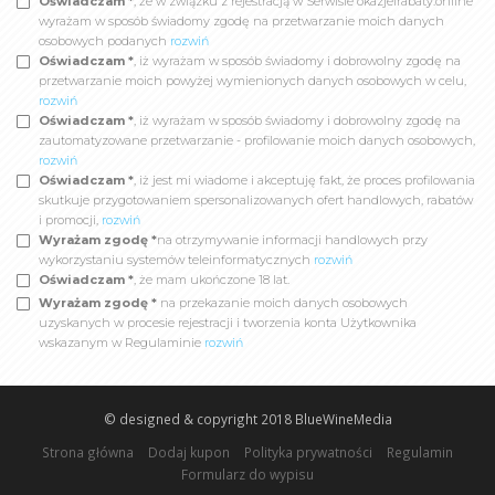
Oświadczam *
, że w związku z rejestracją w Serwisie okazjeirabaty.online
wyrażam w sposób świadomy zgodę na przetwarzanie moich danych
osobowych podanych
rozwiń
Oświadczam *
, iż wyrażam w sposób świadomy i dobrowolny zgodę na
przetwarzanie moich powyżej wymienionych danych osobowych w celu,
rozwiń
Oświadczam *
, iż wyrażam w sposób świadomy i dobrowolny zgodę na
zautomatyzowane przetwarzanie - profilowanie moich danych osobowych,
rozwiń
Oświadczam *
, iż jest mi wiadome i akceptuję fakt, że proces profilowania
skutkuje przygotowaniem spersonalizowanych ofert handlowych, rabatów
i promocji,
rozwiń
Wyrażam zgodę *
na otrzymywanie informacji handlowych przy
wykorzystaniu systemów teleinformatycznych
rozwiń
Oświadczam *
, że mam ukończone 18 lat.
Wyrażam zgodę *
na przekazanie moich danych osobowych
uzyskanych w procesie rejestracji i tworzenia konta Użytkownika
wskazanym w Regulaminie
rozwiń
© designed & copyright 2018
BlueWineMedia
Strona główna
Dodaj kupon
Polityka prywatności
Regulamin
Formularz do wypisu