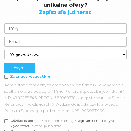
unikalne ofery?
Zapisz się już teraz!
Zaznacz wszystkie
Administratorem danych osobowych jest firma BlueWineMedia
spółka z o.o. z siedzibą w 41-940 Piekary Śląskie; ul. Bytomska 184;
NIP: 4980268646, REGON: 380260778; zarejestrowana w Sądzie
Rejonowym w Gliwicach, X Wydział Gospodarczy Krajowego
Rejestru Sądowego pod numerem KRS: 0000731930.
Oświadczam *
, że zapoznałem /łam się z
Regulaminem
i
Polityką
Prywatności
i akceptuję ich treść.