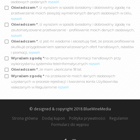
osobowych podanych
rozwiń
Oświadczam *
, iż wyrażam w sposób świadomy i dobrowolny zgodę na
przetwarzanie moich powyżej wymienionych danych osobowych w celu,
rozwiń
Oświadczam *
, iż wyrażam w sposób świadomy i dobrowolny zgodę na
zautomatyzowane przetwarzanie - profilowanie moich danych osobowych,
rozwiń
Oświadczam *
, iż jest mi wiadome i akceptuję fakt, że proces profilowania
skutkuje przygotowaniem spersonalizowanych ofert handlowych, rabatów
i promocji,
rozwiń
Wyrażam zgodę *
na otrzymywanie informacji handlowych przy
wykorzystaniu systemów teleinformatycznych
rozwiń
Oświadczam *
, że mam ukończone 18 lat.
Wyrażam zgodę *
na przekazanie moich danych osobowych
uzyskanych w procesie rejestracji i tworzenia konta Użytkownika
wskazanym w Regulaminie
rozwiń
© designed & copyright 2018
BlueWineMedia
Strona główna
Dodaj kupon
Polityka prywatności
Regulamin
Formularz do wypisu