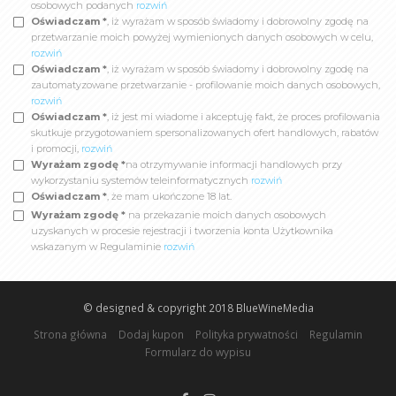
osobowych podanych
rozwiń
Oświadczam *
, iż wyrażam w sposób świadomy i dobrowolny zgodę na
przetwarzanie moich powyżej wymienionych danych osobowych w celu,
rozwiń
Oświadczam *
, iż wyrażam w sposób świadomy i dobrowolny zgodę na
zautomatyzowane przetwarzanie - profilowanie moich danych osobowych,
rozwiń
Oświadczam *
, iż jest mi wiadome i akceptuję fakt, że proces profilowania
skutkuje przygotowaniem spersonalizowanych ofert handlowych, rabatów
i promocji,
rozwiń
Wyrażam zgodę *
na otrzymywanie informacji handlowych przy
wykorzystaniu systemów teleinformatycznych
rozwiń
Oświadczam *
, że mam ukończone 18 lat.
Wyrażam zgodę *
na przekazanie moich danych osobowych
uzyskanych w procesie rejestracji i tworzenia konta Użytkownika
wskazanym w Regulaminie
rozwiń
© designed & copyright 2018
BlueWineMedia
Strona główna
Dodaj kupon
Polityka prywatności
Regulamin
Formularz do wypisu