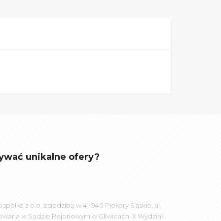
ywać unikalne ofery?
łka z o.o. z siedzibą w 41-940 Piekary Śląskie; ul.
rowana w Sądzie Rejonowym w Gliwicach, X Wydział