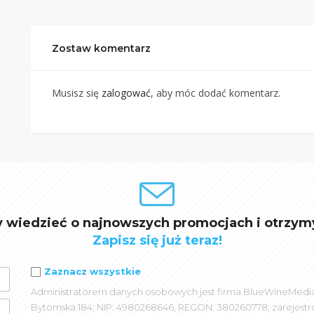
Zostaw komentarz
Musisz się
zalogować
, aby móc dodać komentarz.
y wiedzieć o najnowszych promocjach i otrzym
Zapisz się już teraz!
Zaznacz wszystkie
Administratorem danych osobowych jest firma BlueWineMedia spó
Bytomska 184; NIP: 4980268646, REGON: 380260778; zarejest