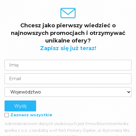
Chcesz jako pierwszy wiedzieć o
najnowszych promocjach i otrzymywać
unikalne ofery?
Zapisz się już teraz!
Zaznacz wszystkie
Administratorem danych osobowych jest firma BlueWineMedia
spółka z o.o. z siedzibą w 41-940 Piekary Śląskie; ul. Bytomska 184;