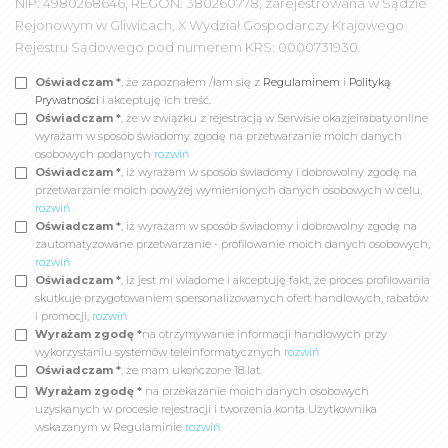
NIP: 4980268646, REGON: 380260778; zarejestrowana w Sądzie
Rejonowym w Gliwicach, X Wydział Gospodarczy Krajowego
Rejestru Sądowego pod numerem KRS: 0000731930.
Oświadczam *
, że zapoznałem /łam się z
Regulaminem
i
Polityką
Prywatności
i akceptuję ich treść.
Oświadczam *
, że w związku z rejestracją w Serwisie okazjeirabaty.online
wyrażam w sposób świadomy zgodę na przetwarzanie moich danych
osobowych podanych
rozwiń
Oświadczam *
, iż wyrażam w sposób świadomy i dobrowolny zgodę na
przetwarzanie moich powyżej wymienionych danych osobowych w celu,
rozwiń
Oświadczam *
, iż wyrażam w sposób świadomy i dobrowolny zgodę na
zautomatyzowane przetwarzanie - profilowanie moich danych osobowych,
rozwiń
Oświadczam *
, iż jest mi wiadome i akceptuję fakt, że proces profilowania
skutkuje przygotowaniem spersonalizowanych ofert handlowych, rabatów
i promocji,
rozwiń
Wyrażam zgodę *
na otrzymywanie informacji handlowych przy
wykorzystaniu systemów teleinformatycznych
rozwiń
Oświadczam *
, że mam ukończone 18 lat.
Wyrażam zgodę *
na przekazanie moich danych osobowych
uzyskanych w procesie rejestracji i tworzenia konta Użytkownika
wskazanym w Regulaminie
rozwiń