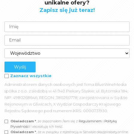
unikalne ofery?
Zapisz się już teraz!
Zaznacz wszystkie
Administratorem danych osobowych jest firma BlueWineMedia
spółka z o.o. z siedzibą w 41-940 Piekary Śląskie; ul. Bytomska 184;
NIP: 4980268646, REGON: 380260778; zarejestrowana w Sądzie
Rejonowym w Gliwicach, X Wydział Gospodarczy Krajowego
Rejestru Sądowego pod numerem KRS: 0000731930.
Oświadczam *
, że zapoznałem /łam się z
Regulaminem
i
Polityką
Prywatności
i akceptuję ich treść.
Oświadczam *
, że w związku z rejestracją w Serwisie okazjeirabaty.online