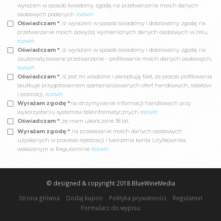
wyrażam w sposób świadomy zgodę na przetwarzanie moich danych
osobowych podanych
rozwiń
Oświadczam *
, iż wyrażam w sposób świadomy i dobrowolny zgodę na
przetwarzanie moich powyżej wymienionych danych osobowych w celu,
rozwiń
Oświadczam *
, iż wyrażam w sposób świadomy i dobrowolny zgodę na
zautomatyzowane przetwarzanie - profilowanie moich danych osobowych,
rozwiń
Oświadczam *
, iż jest mi wiadome i akceptuję fakt, że proces profilowania
skutkuje przygotowaniem spersonalizowanych ofert handlowych, rabatów
i promocji,
rozwiń
Wyrażam zgodę *
na otrzymywanie informacji handlowych przy
wykorzystaniu systemów teleinformatycznych
rozwiń
Oświadczam *
, że mam ukończone 18 lat.
Wyrażam zgodę *
na przekazanie moich danych osobowych
uzyskanych w procesie rejestracji i tworzenia konta Użytkownika
wskazanym w Regulaminie
rozwiń
© designed & copyright 2018
BlueWineMedia
Strona główna
Dodaj kupon
Polityka prywatności
Regulamin
Formularz do wypisu