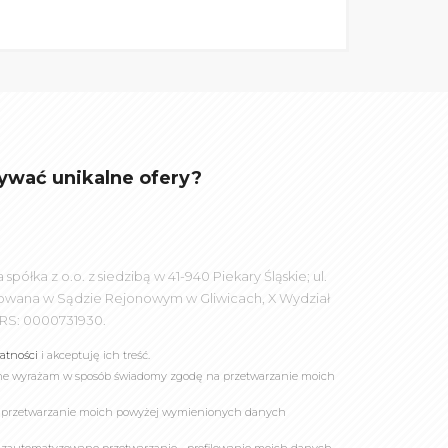
ywać unikalne ofery?
łka z o.o. z siedzibą w 41-940 Piekary Śląskie; ul.
rowana w Sądzie Rejonowym w Gliwicach, X Wydział
RS: 0000731930.
watności
i akceptuję ich treść.
online wyrażam w sposób świadomy zgodę na przetwarzanie moich
a przetwarzanie moich powyżej wymienionych danych