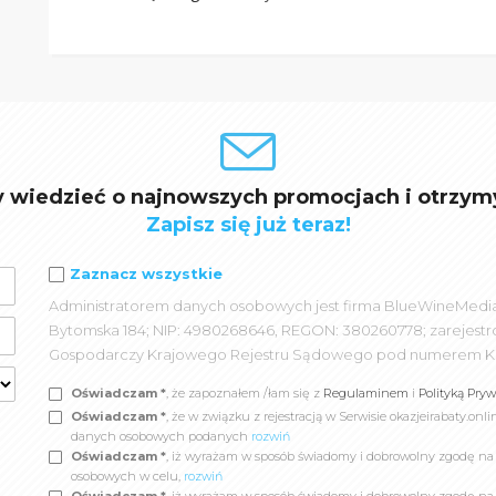
y wiedzieć o najnowszych promocjach i otrzym
Zapisz się już teraz!
Zaznacz wszystkie
Administratorem danych osobowych jest firma BlueWineMedia spó
Bytomska 184; NIP: 4980268646, REGON: 380260778; zarejest
Gospodarczy Krajowego Rejestru Sądowego pod numerem K
Oświadczam *
, że zapoznałem /łam się z
Regulaminem
i
Polityką Pry
Oświadczam *
, że w związku z rejestracją w Serwisie okazjeirabaty.
danych osobowych podanych
rozwiń
Oświadczam *
, iż wyrażam w sposób świadomy i dobrowolny zgodę n
osobowych w celu,
rozwiń