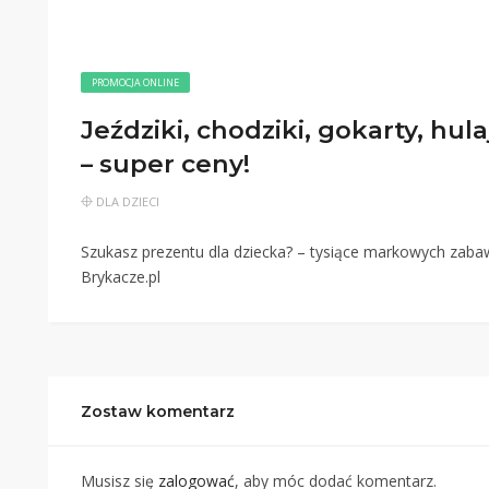
PROMOCJA ONLINE
Jeździki, chodziki, gokarty, hul
– super ceny!
DLA DZIECI
Szukasz prezentu dla dziecka? – tysiące markowych zab
Brykacze.pl
Zostaw komentarz
Musisz się
zalogować
, aby móc dodać komentarz.