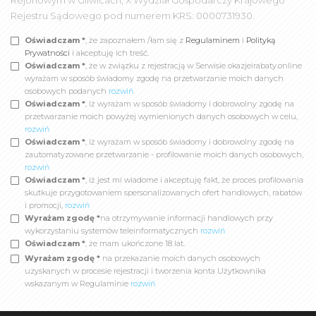
Rejonowym w Gliwicach, X Wydział Gospodarczy Krajowego
Rejestru Sądowego pod numerem KRS: 0000731930.
Oświadczam *
, że zapoznałem /łam się z
Regulaminem
i
Polityką
Prywatności
i akceptuję ich treść.
Oświadczam *
, że w związku z rejestracją w Serwisie okazjeirabaty.online
wyrażam w sposób świadomy zgodę na przetwarzanie moich danych
osobowych podanych
rozwiń
Oświadczam *
, iż wyrażam w sposób świadomy i dobrowolny zgodę na
przetwarzanie moich powyżej wymienionych danych osobowych w celu,
rozwiń
Oświadczam *
, iż wyrażam w sposób świadomy i dobrowolny zgodę na
zautomatyzowane przetwarzanie - profilowanie moich danych osobowych,
rozwiń
Oświadczam *
, iż jest mi wiadome i akceptuję fakt, że proces profilowania
skutkuje przygotowaniem spersonalizowanych ofert handlowych, rabatów
i promocji,
rozwiń
Wyrażam zgodę *
na otrzymywanie informacji handlowych przy
wykorzystaniu systemów teleinformatycznych
rozwiń
Oświadczam *
, że mam ukończone 18 lat.
Wyrażam zgodę *
na przekazanie moich danych osobowych
uzyskanych w procesie rejestracji i tworzenia konta Użytkownika
wskazanym w Regulaminie
rozwiń