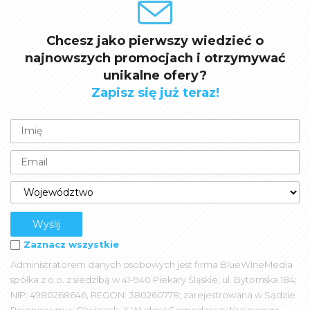
Chcesz jako pierwszy wiedzieć o
najnowszych promocjach i otrzymywać
unikalne ofery?
Zapisz się już teraz!
Zaznacz wszystkie
Administratorem danych osobowych jest firma BlueWineMedia
spółka z o.o. z siedzibą w 41-940 Piekary Śląskie; ul. Bytomska 184;
NIP: 4980268646, REGON: 380260778; zarejestrowana w Sądzie