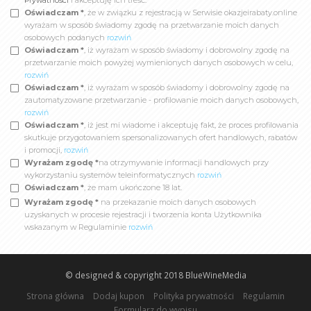
Prywatności
i akceptuję ich treść.
Oświadczam *
, że w związku z rejestracją w Serwisie okazjeirabaty.online
wyrażam w sposób świadomy zgodę na przetwarzanie moich danych
osobowych podanych
rozwiń
Oświadczam *
, iż wyrażam w sposób świadomy i dobrowolny zgodę na
przetwarzanie moich powyżej wymienionych danych osobowych w celu,
rozwiń
Oświadczam *
, iż wyrażam w sposób świadomy i dobrowolny zgodę na
zautomatyzowane przetwarzanie - profilowanie moich danych osobowych,
rozwiń
Oświadczam *
, iż jest mi wiadome i akceptuję fakt, że proces profilowania
skutkuje przygotowaniem spersonalizowanych ofert handlowych, rabatów
i promocji,
rozwiń
Wyrażam zgodę *
na otrzymywanie informacji handlowych przy
wykorzystaniu systemów teleinformatycznych
rozwiń
Oświadczam *
, że mam ukończone 18 lat.
Wyrażam zgodę *
na przekazanie moich danych osobowych
uzyskanych w procesie rejestracji i tworzenia konta Użytkownika
wskazanym w Regulaminie
rozwiń
© designed & copyright 2018
BlueWineMedia
Strona główna
Dodaj kupon
Polityka prywatności
Regulamin
Formularz do wypisu