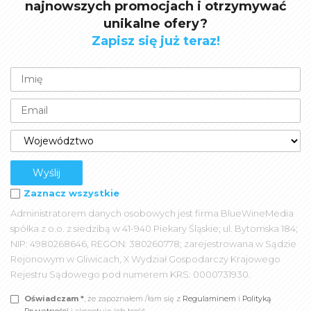
najnowszych promocjach i otrzymywać
unikalne ofery?
Zapisz się już teraz!
Zaznacz wszystkie
Administratorem danych osobowych jest firma BlueWineMedia
spółka z o.o. z siedzibą w 41-940 Piekary Śląskie; ul. Bytomska 184;
NIP: 4980268646, REGON: 380260778; zarejestrowana w Sądzie
Rejonowym w Gliwicach, X Wydział Gospodarczy Krajowego
Rejestru Sądowego pod numerem KRS: 0000731930.
Oświadczam *
, że zapoznałem /łam się z
Regulaminem
i
Polityką