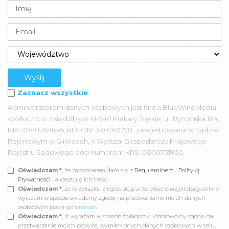
Zaznacz wszystkie
Administratorem danych osobowych jest firma BlueWineMedia
spółka z o.o. z siedzibą w 41-940 Piekary Śląskie; ul. Bytomska 184;
NIP: 4980268646, REGON: 380260778; zarejestrowana w Sądzie
Rejonowym w Gliwicach, X Wydział Gospodarczy Krajowego
Rejestru Sądowego pod numerem KRS: 0000731930.
Oświadczam *
, że zapoznałem /łam się z
Regulaminem
i
Polityką
Prywatności
i akceptuję ich treść.
Oświadczam *
, że w związku z rejestracją w Serwisie okazjeirabaty.online
wyrażam w sposób świadomy zgodę na przetwarzanie moich danych
osobowych podanych
rozwiń
Oświadczam *
, iż wyrażam w sposób świadomy i dobrowolny zgodę na
przetwarzanie moich powyżej wymienionych danych osobowych w celu,