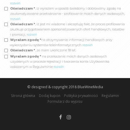
rozwiń
Oświadczam *
, iż wyrażam w sposób świadomy i dobrowolny zgodę na
zautomatyzowane przetwarzanie - profilowanie moich danych osobowych,
rozwiń
Oświadczam *
, iż jest mi wiadome i akceptuję fakt, że proces profilowania
skutkuje przygotowaniem spersonalizowanych ofert handlowych, rabatów
i promocji,
rozwiń
Wyrażam zgodę *
na otrzymywanie informacji handlowych przy
wykorzystaniu systemów teleinformatycznych
rozwiń
Oświadczam *
, że mam ukończone 18 lat.
Wyrażam zgodę *
na przekazanie moich danych osobowych
uzyskanych w procesie rejestracji i tworzenia konta Użytkownika
wskazanym w Regulaminie
rozwiń
© designed & copyright 2018
BlueWineMedia
Strona główna
Dodaj kupon
Polityka prywatności
Regulamin
Formularz do wypisu