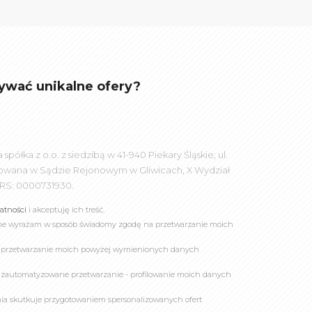
ywać unikalne ofery?
łka z o.o. z siedzibą w 41-940 Piekary Śląskie; ul.
rowana w Sądzie Rejonowym w Gliwicach, X Wydział
RS: 0000731930.
watności
i akceptuję ich treść.
online wyrażam w sposób świadomy zgodę na przetwarzanie moich
a przetwarzanie moich powyżej wymienionych danych
 zautomatyzowane przetwarzanie - profilowanie moich danych
owania skutkuje przygotowaniem spersonalizowanych ofert