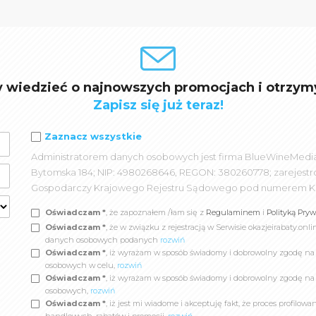
y wiedzieć o najnowszych promocjach i otrzym
Zapisz się już teraz!
Zaznacz wszystkie
Administratorem danych osobowych jest firma BlueWineMedia spó
Bytomska 184; NIP: 4980268646, REGON: 380260778; zarejest
Gospodarczy Krajowego Rejestru Sądowego pod numerem K
Oświadczam *
, że zapoznałem /łam się z
Regulaminem
i
Polityką Pry
Oświadczam *
, że w związku z rejestracją w Serwisie okazjeirabaty.
danych osobowych podanych
rozwiń
Oświadczam *
, iż wyrażam w sposób świadomy i dobrowolny zgodę n
osobowych w celu,
rozwiń
Oświadczam *
, iż wyrażam w sposób świadomy i dobrowolny zgodę na
osobowych,
rozwiń
Oświadczam *
, iż jest mi wiadome i akceptuję fakt, że proces profil