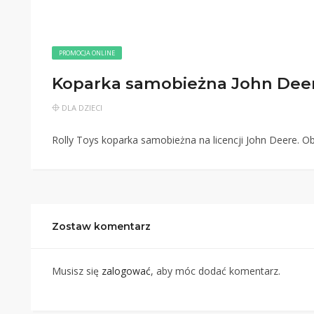
PROMOCJA ONLINE
Koparka samobieżna John Deere
DLA DZIECI
Rolly Toys koparka samobieżna na licencji John Deere. Ob
Zostaw komentarz
Musisz się
zalogować
, aby móc dodać komentarz.