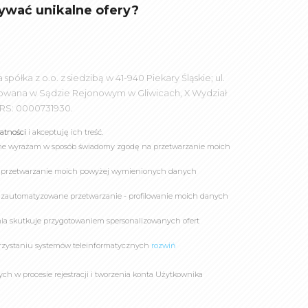
ywać unikalne ofery?
łka z o.o. z siedzibą w 41-940 Piekary Śląskie; ul.
rowana w Sądzie Rejonowym w Gliwicach, X Wydział
RS: 0000731930.
watności
i akceptuję ich treść.
online wyrażam w sposób świadomy zgodę na przetwarzanie moich
a przetwarzanie moich powyżej wymienionych danych
 zautomatyzowane przetwarzanie - profilowanie moich danych
owania skutkuje przygotowaniem spersonalizowanych ofert
rzystaniu systemów teleinformatycznych
rozwiń
 w procesie rejestracji i tworzenia konta Użytkownika