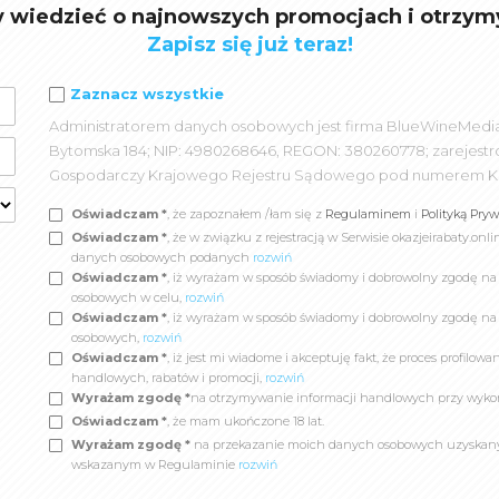
y wiedzieć o najnowszych promocjach i otrzym
Zapisz się już teraz!
Zaznacz wszystkie
Administratorem danych osobowych jest firma BlueWineMedia spó
Bytomska 184; NIP: 4980268646, REGON: 380260778; zarejest
Gospodarczy Krajowego Rejestru Sądowego pod numerem K
Oświadczam *
, że zapoznałem /łam się z
Regulaminem
i
Polityką Pry
Oświadczam *
, że w związku z rejestracją w Serwisie okazjeirabaty.
danych osobowych podanych
rozwiń
Oświadczam *
, iż wyrażam w sposób świadomy i dobrowolny zgodę n
osobowych w celu,
rozwiń
Oświadczam *
, iż wyrażam w sposób świadomy i dobrowolny zgodę na
osobowych,
rozwiń
Oświadczam *
, iż jest mi wiadome i akceptuję fakt, że proces profil
handlowych, rabatów i promocji,
rozwiń
Wyrażam zgodę *
na otrzymywanie informacji handlowych przy wyko
Oświadczam *
, że mam ukończone 18 lat.
Wyrażam zgodę *
na przekazanie moich danych osobowych uzyskanych
wskazanym w Regulaminie
rozwiń