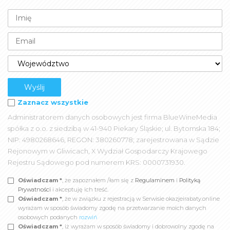
Zaznacz wszystkie
Administratorem danych osobowych jest firma BlueWineMedia
spółka z o.o. z siedzibą w 41-940 Piekary Śląskie; ul. Bytomska 184;
NIP: 4980268646, REGON: 380260778; zarejestrowana w Sądzie
Rejonowym w Gliwicach, X Wydział Gospodarczy Krajowego
Rejestru Sądowego pod numerem KRS: 0000731930.
Oświadczam *
, że zapoznałem /łam się z
Regulaminem
i
Polityką
Prywatności
i akceptuję ich treść.
Oświadczam *
, że w związku z rejestracją w Serwisie okazjeirabaty.online
wyrażam w sposób świadomy zgodę na przetwarzanie moich danych
osobowych podanych
rozwiń
Oświadczam *
, iż wyrażam w sposób świadomy i dobrowolny zgodę na