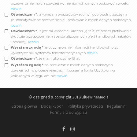
przetwarzanie moich powyżej wymienionych danych osobowych w celu,
rozwiń
Oświadczam *
, iż wyrażam w sposób świadomy i dobrowolny zgodę na
zautomatyzowane przetwarzanie - profilowanie moich danych osobowych,
rozwiń
Oświadczam *
, iż jest mi wiadome i akceptuję fakt, że proces profilowania
skutkuje przygotowaniem spersonalizowanych ofert handlowych, rabatów
i promocji,
rozwiń
Wyrażam zgodę *
na otrzymywanie informacji handlowych przy
wykorzystaniu systemów teleinformatycznych
rozwiń
Oświadczam *
, że mam ukończone 18 lat.
Wyrażam zgodę *
na przekazanie moich danych osobowych
uzyskanych w procesie rejestracji i tworzenia konta Użytkownika
wskazanym w Regulaminie
rozwiń
© designed & copyright 2018
BlueWineMedia
Strona główna
Dodaj kupon
Polityka prywatności
Regulamin
Formularz do wypisu