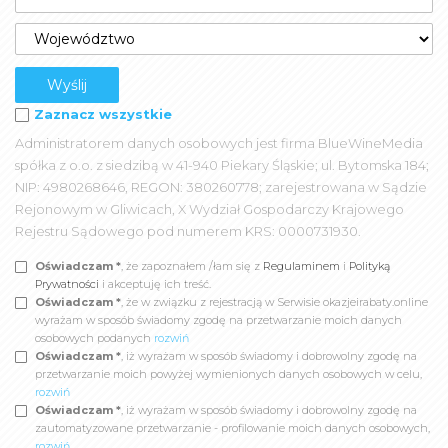
Zaznacz wszystkie
Administratorem danych osobowych jest firma BlueWineMedia
spółka z o.o. z siedzibą w 41-940 Piekary Śląskie; ul. Bytomska 184;
NIP: 4980268646, REGON: 380260778; zarejestrowana w Sądzie
Rejonowym w Gliwicach, X Wydział Gospodarczy Krajowego
Rejestru Sądowego pod numerem KRS: 0000731930.
Oświadczam *
, że zapoznałem /łam się z
Regulaminem
i
Polityką
Prywatności
i akceptuję ich treść.
Oświadczam *
, że w związku z rejestracją w Serwisie okazjeirabaty.online
wyrażam w sposób świadomy zgodę na przetwarzanie moich danych
osobowych podanych
rozwiń
Oświadczam *
, iż wyrażam w sposób świadomy i dobrowolny zgodę na
przetwarzanie moich powyżej wymienionych danych osobowych w celu,
rozwiń
Oświadczam *
, iż wyrażam w sposób świadomy i dobrowolny zgodę na
zautomatyzowane przetwarzanie - profilowanie moich danych osobowych,
rozwiń