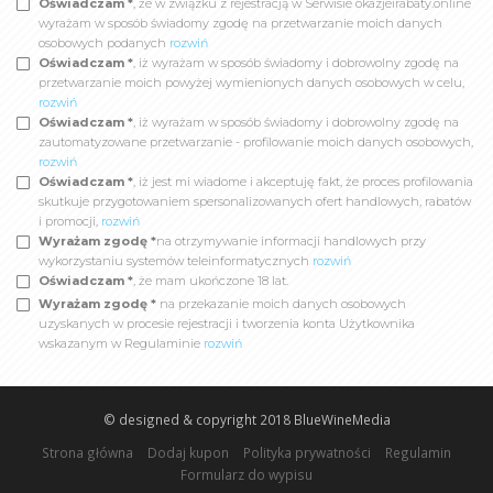
Oświadczam *
, że w związku z rejestracją w Serwisie okazjeirabaty.online
wyrażam w sposób świadomy zgodę na przetwarzanie moich danych
osobowych podanych
rozwiń
Oświadczam *
, iż wyrażam w sposób świadomy i dobrowolny zgodę na
przetwarzanie moich powyżej wymienionych danych osobowych w celu,
rozwiń
Oświadczam *
, iż wyrażam w sposób świadomy i dobrowolny zgodę na
zautomatyzowane przetwarzanie - profilowanie moich danych osobowych,
rozwiń
Oświadczam *
, iż jest mi wiadome i akceptuję fakt, że proces profilowania
skutkuje przygotowaniem spersonalizowanych ofert handlowych, rabatów
i promocji,
rozwiń
Wyrażam zgodę *
na otrzymywanie informacji handlowych przy
wykorzystaniu systemów teleinformatycznych
rozwiń
Oświadczam *
, że mam ukończone 18 lat.
Wyrażam zgodę *
na przekazanie moich danych osobowych
uzyskanych w procesie rejestracji i tworzenia konta Użytkownika
wskazanym w Regulaminie
rozwiń
© designed & copyright 2018
BlueWineMedia
Strona główna
Dodaj kupon
Polityka prywatności
Regulamin
Formularz do wypisu