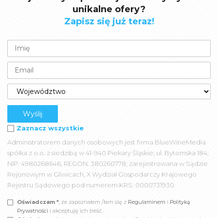
unikalne ofery?
Zapisz się już teraz!
Zaznacz wszystkie
Administratorem danych osobowych jest firma BlueWineMedia
spółka z o.o. z siedzibą w 41-940 Piekary Śląskie; ul. Bytomska 184;
NIP: 4980268646, REGON: 380260778; zarejestrowana w Sądzie
Rejonowym w Gliwicach, X Wydział Gospodarczy Krajowego
Rejestru Sądowego pod numerem KRS: 0000731930.
Oświadczam *
, że zapoznałem /łam się z
Regulaminem
i
Polityką
Prywatności
i akceptuję ich treść.