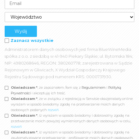
Zaznacz wszystkie
Administratorem danych osobowych jest firma BlueWineMedia
spółka z o.o. z siedzibą w 41-940 Piekary Śląskie; ul. Bytomska 184;
NIP: 4980268646, REGON: 380260778; zarejestrowana w Sądzie
Rejonowym w Gliwicach, X Wydział Gospodarczy Krajowego
Rejestru Sądowego pod numerem KRS: 0000731930.
Oświadczam *
, że zapoznałem /łam się z
Regulaminem
i
Polityką
Prywatności
i akceptuję ich treść.
Oświadczam *
, że w związku z rejestracją w Serwisie okazjeirabaty.online
wyrażam w sposób świadomy zgodę na przetwarzanie moich danych
osobowych podanych
rozwiń
Oświadczam *
, iż wyrażam w sposób świadomy i dobrowolny zgodę na
przetwarzanie moich powyżej wymienionych danych osobowych w celu,
rozwiń
Oświadczam *
, iż wyrażam w sposób świadomy i dobrowolny zgodę na
zautomatyzowane przetwarzanie - profilowanie moich danych osobowych,